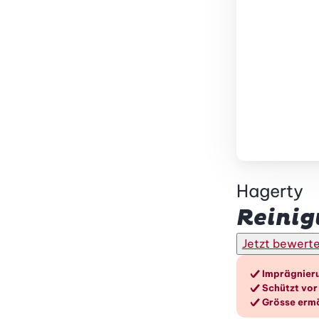
Hagerty
Reinig
Jetzt bewert
Die V
Imprägnieru
Schützt vo
Grösse erm