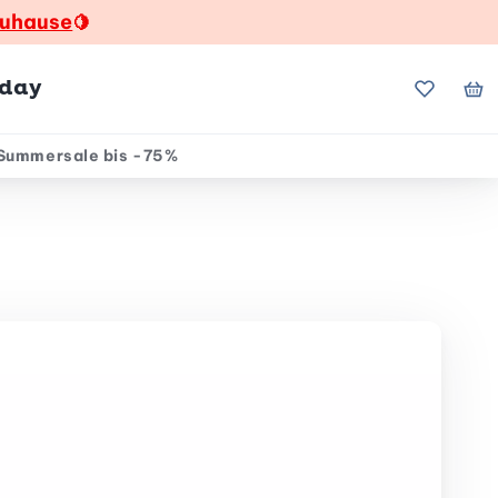
zuhause
🍋
hday
Meine Fa
Me
Summersale bis -75%