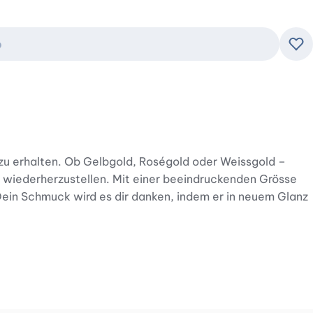
b
Zu
 zu erhalten. Ob Gelbgold, Roségold oder Weissgold –
os wiederherzustellen. Mit einer beeindruckenden Grösse
 Dein Schmuck wird es dir danken, indem er in neuem Glanz
muck sanft mit dem Tuch abwischen, um Schmutz und
rn auch geschont wird. Dabei werden keine Mikrokratzer
und andere alltägliche Verunreinigungen, sodass dein