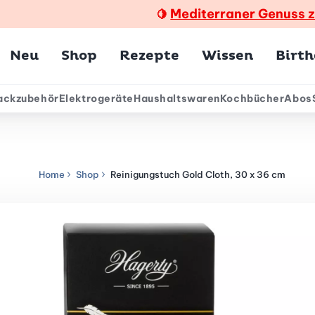
Mediterraner Genuss 
🍋
Hauptmenü
Neu
Shop
Rezepte
Wissen
Birt
ackzubehör
Elektrogeräte
Haushaltswaren
Kochbücher
Abos
ärmenü
Home
Shop
Reinigungstuch Gold Cloth, 30 x 36 cm