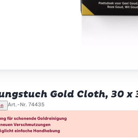
ungstuch Gold Cloth, 30 x
Art.-Nr.
74435
en
orteile im Überblick
ng für schonende Goldreinigung
r neuen Verschmutzungen
öglicht einfache Handhabung