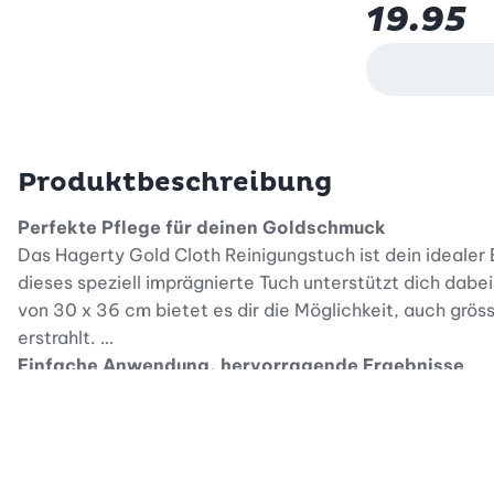
19.95
Produktbeschreibung
Perfekte Pflege für deinen Goldschmuck
Das Hagerty Gold Cloth Reinigungstuch ist dein ideale
dieses speziell imprägnierte Tuch unterstützt dich dab
von 30 x 36 cm bietet es dir die Möglichkeit, auch grö
erstrahlt.
Einfache Anwendung, hervorragende Ergebnisse
Die Handhabung dieses Hagerty Reinigungstuchs für Go
Ablagerungen zu entfernen. Die spezielle Imprägnierung
hinterlassen, und der Glanz deines Schmucks wird intens
Schmuck stets makellos aussieht.