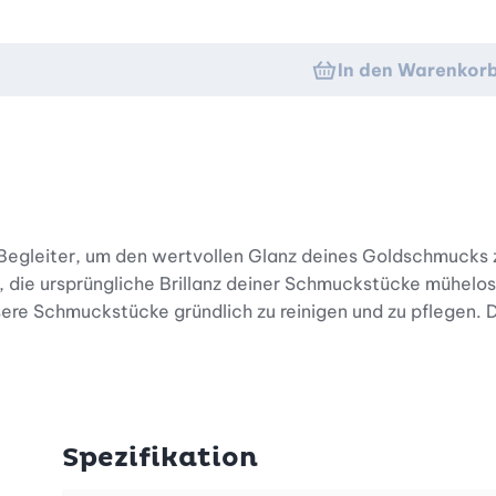
In den Warenkor
r Begleiter, um den wertvollen Glanz deines Goldschmucks
ei, die ursprüngliche Brillanz deiner Schmuckstücke mühel
ssere Schmuckstücke gründlich zu reinigen und zu pflegen.
ldschmuck könnte nicht einfacher sein. Einfach den Sch
 sorgt dafür, dass der Schmuck nicht nur gereinigt, sonde
iviert. Das Tuch entfernt effektiv Staub, Fingerabdrücke 
Spezifikation