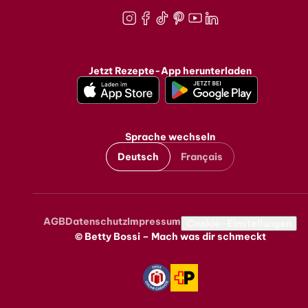
Instagram
Facebook
TikTok
Pinterest
Youtube
LinkedIn
Jetzt Rezepte-App herunterladen
Sprache wechseln
Deutsch
Français
AGB
Datenschutz
Impressum
Metanavigation
Cookie-Einstellungen
© Betty Bossi – Mach was dir schmeckt