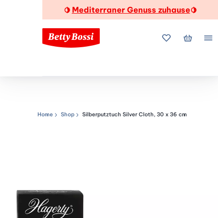
Mediterraner Genuss zuhause
🍋
🍋
Meine Favorite
Mein Wa
Me
Home
Shop
Silberputztuch Silver Cloth, 30 x 36 cm
Navigationspfad