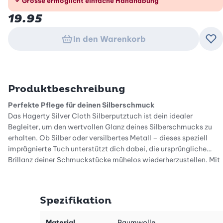
Grösse ermöglicht einfache Handhabung
19.95
In den Warenkorb
Zu
Produktbeschreibung
Perfekte Pflege für deinen Silberschmuck
Das Hagerty Silver Cloth Silberputztuch ist dein idealer
Begleiter, um den wertvollen Glanz deines Silberschmucks zu
erhalten. Ob Silber oder versilbertes Metall – dieses speziell
imprägnierte Tuch unterstützt dich dabei, die ursprüngliche
Brillanz deiner Schmuckstücke mühelos wiederherzustellen. Mit
einer beeindruckenden Grösse von 30 x 36 cm bietet es dir die
Möglichkeit, auch grössere Schmuckstücke gründlich zu
reinigen und zu pflegen. Dein Schmuck wird es dir danken, indem
Spezifikation
er in neuem Glanz erstrahlt.
Einfache Anwendung, hervorragende Ergebnisse
Material
Baumwolle