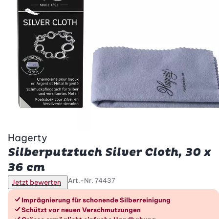
Hagerty
Silberputztuch Silver Cloth, 30 x
36 cm
Art.-Nr.
74437
Jetzt bewerten
Die Vorteile im Überblick
Imprägnierung für schonende Silberreinigung
Schützt vor neuen Verschmutzungen