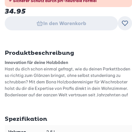
Sicherer Schutz durch pH-neutrale Formel
34.95
In den Warenkorb
Zu
Produktbeschreibung
Innovation für deine Holzböden
Hast du dich schon einmal gefragt, wie du deinen Parkettboden
so richtig zum Glänzen bringst, ohne selbst stundenlang zu
schrubben? Mit dem Bona Holzbodenreiniger für Wischroboter
holst du dir die Expertise von Profis direkt in dein Wohnzimmer.
Bodenleger auf der ganzen Welt vertrauen seit Jahrzehnten auf
die Qualität dieser Marke, wenn es um die anspruchsvolle Pflege
von Echtholz geht. Dieses spezielle Konzentrat wurde gezielt für
moderne Reinigungstechnologien wie Wischroboter und Nass-
Spezifikation
Trockensauger optimiert.
Strahlende Sauberkeit ohne Kompromisse
Volumen
2.5 l