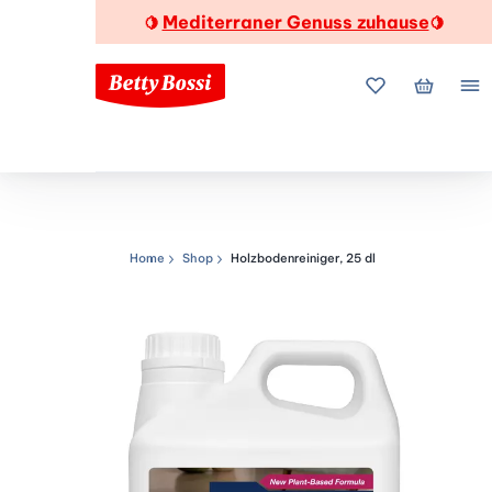
Mediterraner Genuss zuhause
🍋
🍋
Meine Favorite
Mein Wa
Me
Home
Shop
Holzbodenreiniger, 25 dl
Navigationspfad