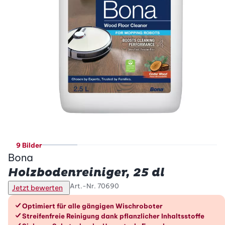
9 Bilder
Bona
Holzbodenreiniger, 25 dl
Art.-Nr.
70690
Jetzt bewerten
Die Vorteile im Überblick
Optimiert für alle gängigen Wischroboter
Streifenfreie Reinigung dank pflanzlicher Inhaltsstoffe