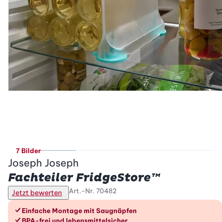
7 Bilder
Joseph Joseph
Fachteiler FridgeStore™
Art.-Nr.
70482
Jetzt bewerten
Die Vorteile im Überblick
Einfache Montage mit Saugnäpfen
BPA-frei und lebensmittelsicher