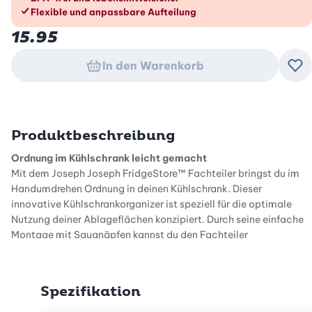
Flexible und anpassbare Aufteilung
15.95
In den Warenkorb
Zu
Produktbeschreibung
Ordnung im Kühlschrank leicht gemacht
Mit dem Joseph Joseph FridgeStore™ Fachteiler bringst du im
Handumdrehen Ordnung in deinen Kühlschrank. Dieser
innovative Kühlschrankorganizer ist speziell für die optimale
Nutzung deiner Ablageflächen konzipiert. Durch seine einfache
Montage mit Saugnäpfen kannst du den Fachteiler
unkompliziert an jedem Standard-Kühlschrankfachboden
befestigen. So schaffst du eine effiziente Trennwand für deinen
Kühlschrank, die dir hilft, deinen Platz besser zu nutzen und
Spezifikation
Ordnung zu halten.