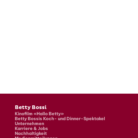
Fusszeile
Betty Bossi
Kinofilm «Hallo Betty»
Betty Bossis Koch- und Dinner-Spektakel
Unternehmen
Karriere & Jobs
Nachhaltigkeit