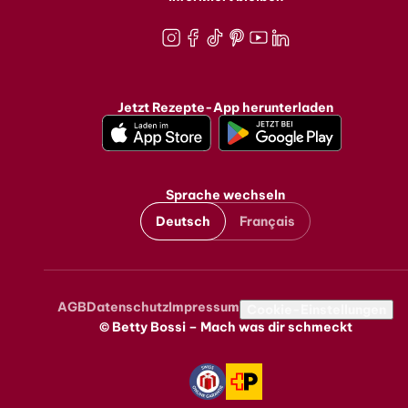
Instagram
Facebook
TikTok
Pinterest
Youtube
LinkedIn
Jetzt Rezepte-App herunterladen
Sprache wechseln
Deutsch
Français
AGB
Datenschutz
Impressum
Metanavigation
Cookie-Einstellungen
© Betty Bossi – Mach was dir schmeckt