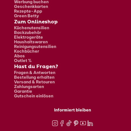
Werbung buchen
Geschenkkarten
Rezepte-App
Green Betty
Zum Onlineshop
Küchenutensilien
Backzubehör
Elektrogeräte
Haushaltswaren
Reinigungsutensilien
Kochbücher
Abos
Outlet %
Hast du Fragen?
Fragen & Antworten
Bestellung erhalten
Versand & Retouren
Zahlungsarten
Garantie
Gutschein einlösen
Informiert bleiben
Instagram
Facebook
TikTok
Pinterest
Youtube
LinkedIn