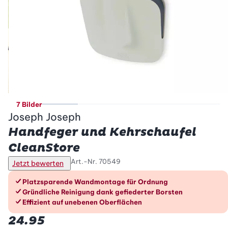
7 Bilder
Joseph Joseph
Handfeger und Kehrschaufel
CleanStore
Art.-Nr.
70549
Jetzt bewerten
Die Vorteile im Überblick
Platzsparende Wandmontage für Ordnung
Gründliche Reinigung dank gefiederter Borsten
Effizient auf unebenen Oberflächen
24.95