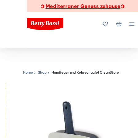
Mediterraner Genuss zuhause
🍋
🍋
Meine Favorite
Mein Wa
Me
Home
Shop
Handfeger und Kehrschaufel CleanStore
Navigationspfad