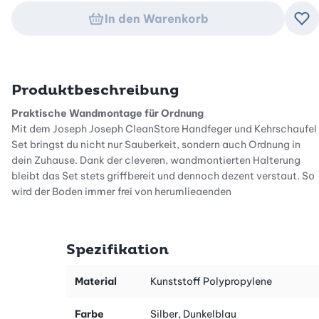
In den Warenkorb
Zu
Produktbeschreibung
Praktische Wandmontage für Ordnung
Mit dem Joseph Joseph CleanStore Handfeger und Kehrschaufel
Set bringst du nicht nur Sauberkeit, sondern auch Ordnung in
dein Zuhause. Dank der cleveren, wandmontierten Halterung
bleibt das Set stets griffbereit und dennoch dezent verstaut. So
wird der Boden immer frei von herumliegenden
Reinigungsutensilien gehalten. Dieser durchdachte Ansatz zur
Aufbewahrung sorgt für ein aufgeräumtes Erscheinungsbild und
bietet dir die Möglichkeit, deinen Raum effizienter zu nutzen.
Spezifikation
Effektive Reinigung mit hochwertigen Borsten
Die weichen, gefiederten Borsten des Handfegers sind speziell
Material
Kunststoff Polypropylene
entwickelt, um Staub und Schmutz schnell und gründlich zu
entfernen. Selbst kleinste Partikel haben keine Chance, sich der
Farbe
Silber, Dunkelblau