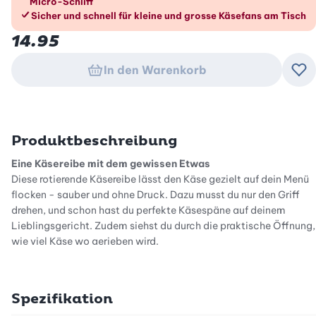
Micro-Schliff
Sicher und schnell für kleine und grosse Käsefans am Tisch
14.95
In den Warenkorb
Zu
Produktbeschreibung
Eine Käsereibe mit dem gewissen Etwas
Diese rotierende Käsereibe lässt den Käse gezielt auf dein Menü
flocken - sauber und ohne Druck. Dazu musst du nur den Griff
drehen, und schon hast du perfekte Käsespäne auf deinem
Lieblingsgericht. Zudem siehst du durch die praktische Öffnung,
wie viel Käse wo gerieben wird.
Die durchdachte Käsereibe
Diese clevere Käsereibe hat eine Feder im Gehäuse, sodass du
Spezifikation
den Käse ohne Druck reiben kannst. Dank dem speziellen Micro-
Schliff ist die rostfreie Edelstahlklinge besonders scharf und