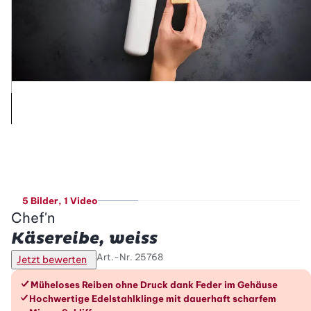
5 Bilder
, 1 Video
Chef'n
Käsereibe, weiss
Art.-Nr.
25768
Jetzt bewerten
Die Vorteile im Überblick
Müheloses Reiben ohne Druck dank Feder im Gehäuse
Hochwertige Edelstahlklinge mit dauerhaft scharfem