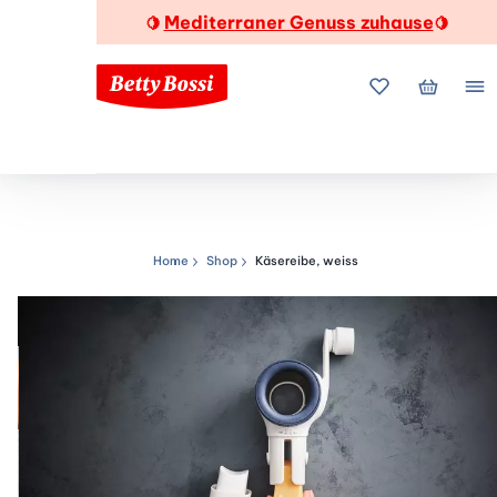
Mediterraner Genuss zuhause
🍋
🍋
Meine Favorite
Mein Wa
Me
Home
Shop
Käsereibe, weiss
Navigationspfad