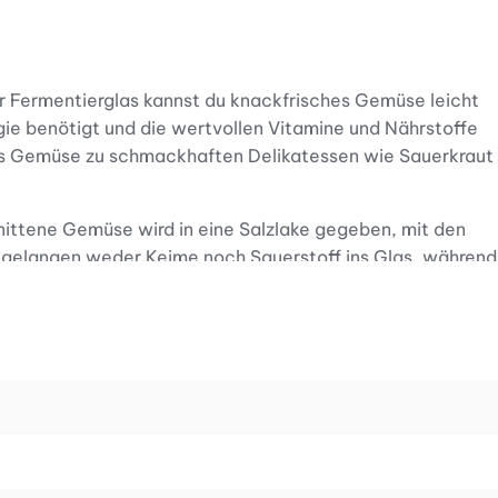
ner Fermentierglas kannst du knackfrisches Gemüse leicht
gie benötigt und die wertvollen Vitamine und Nährstoffe
hes Gemüse zu schmackhaften Delikatessen wie Sauerkraut
nittene Gemüse wird in eine Salzlake gegeben, mit den
 gelangen weder Keime noch Sauerstoff ins Glas, während
mentieren bilden sich wertvolle probiotische
tische, mild säuerliche Aroma sorgen.
Set musst du Gemüse nie wieder entsorgen. Stattdessen
ir und deinen Gästen lange eine Gaumenfreude bereiten.
ereitung mit unparfümierter Seife.