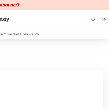
zuhause
🍋
hday
Meine Fa
Me
Summersale bis -75%