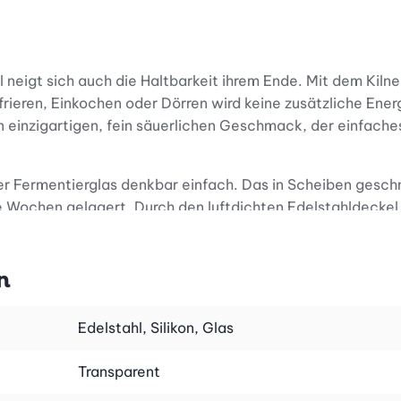
l neigt sich auch die Haltbarkeit ihrem Ende. Mit dem Kil
rieren, Einkochen oder Dörren wird keine zusätzliche Ener
n einzigartigen, fein säuerlichen Geschmack, der einfac
er Fermentierglas denkbar einfach. Das in Scheiben gesch
 Wochen gelagert. Durch den luftdichten Edelstahldeckel
gt und entstehende Gase ideal entweichen lässt. Beim Fer
r und haltbarer machen und obendrein für das charakteris
n
iesst: Mit dem Kilner Fermentierglas im praktischen 2er-
e Beete in hocharomatische, haltbare Delikatessen, die d
Edelstahl, Silikon, Glas
uber sein. Am besten wäschst du deine Hände vor der Zub
Transparent