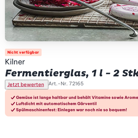
Nicht verfügbar
Kilner
Fermentierglas, 1 l - 2 Stk
Art.-Nr.
72165
Jetzt bewerten
Die Vorteile im Überblic
Gemüse ist lange haltbar und behält Vitamine sowie Arom
Luftdicht mit automatischem Gärventil
Spülmaschinenfest: Einlegen war noch nie so bequem!