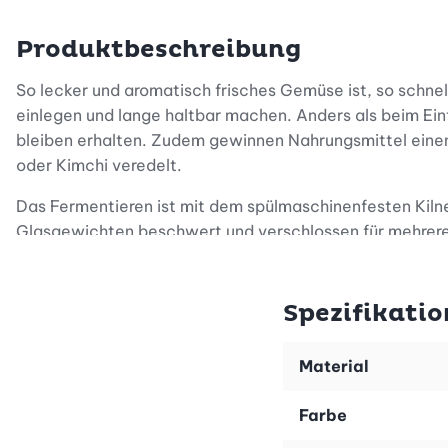
Produktbeschreibung
So lecker und aromatisch frisches Gemüse ist, so schnel
einlegen und lange haltbar machen. Anders als beim Einf
bleiben erhalten. Zudem gewinnen Nahrungsmittel eine
oder Kimchi veredelt.
Das Fermentieren ist mit dem spülmaschinenfesten Kiln
Glasgewichten beschwert und verschlossen für mehrere
das innovative Silikon-Lüftungsventil Überdruck vorbeu
Bakterienkulturen, die das Gemüse deutlich bekömmliche
Spezifikatio
Egal, ob du zu viel einkaufst oder dein Gemüsebeet spr
verwandelst du Weisskraut, Tomaten, Karotten oder Rot
Material
Arbeitsflächen und Geräte müssen beim Fermentieren sa
Farbe