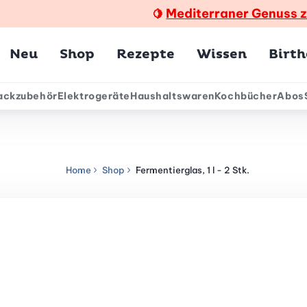
Mediterraner Genuss 
🍋
Hauptmenü
Neu
Shop
Rezepte
Wissen
Birt
ackzubehör
Elektrogeräte
Haushaltswaren
Kochbücher
Abos
ärmenü
Home
Shop
Fermentierglas, 1 l - 2 Stk.