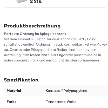
2 Stk.
Produktbeschreibung
Perfekte Ordnung im Spiegelschrank
Mit dem Kosmetik-Organizer ausziehbar von Betty Bossi
schaffst du endlich Ordnung im Bad. Kosmetikartikel wie Make-
up, Cremes oder Pflegeprodukte finden dank der cleveren
Aufteilung ihren festen Platz. Der Organizer passt mühelos in
jeden Spiegelschrank und ermöglicht dir, den vorhandenen
Raum optimal zu nutzen.
Individuelle Unterteilung für mehr Flexibilität
Spezifikation
Dank der drei flexiblen Einsätze kannst du den Kosmetik-
Organizer ganz nach deinen Bedürfnissen einteilen. So hast du
Material
Kunststoff Polypropylene
die Möglichkeit, Kosmetikartikel wie Lippenstifte, Cremetiegel
oder auch kleine Pflegeprodukte übersichtlich zu ordnen. du
Farbe
Transparent, Weiss
kannst den Organizer auch für andere Zwecke verwenden: Ob