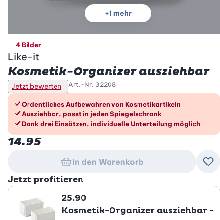
+
1
mehr
4 Bilder
Like-it
Kosmetik-Organizer ausziehbar
Art.-Nr.
32208
Jetzt bewerten
Die Vorteile im Überblick
Ordentliches Aufbewahren von Kosmetikartikeln
Ausziehbar, passt in jeden Spiegelschrank
Dank drei Einsätzen, individuelle Unterteilung möglich
14.95
In den Warenkorb
Zu
Jetzt profitieren
25.90
Kosmetik-Organizer ausziehbar -