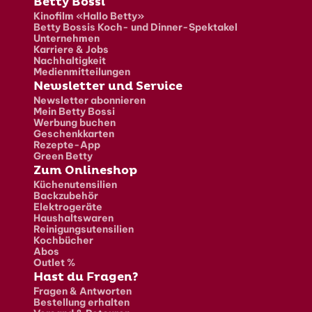
Fusszeile
Betty Bossi
Kinofilm «Hallo Betty»
Betty Bossis Koch- und Dinner-Spektakel
Unternehmen
Karriere & Jobs
Nachhaltigkeit
Medienmitteilungen
Newsletter und Service
Newsletter abonnieren
Mein Betty Bossi
Werbung buchen
Geschenkkarten
Rezepte-App
Green Betty
Zum Onlineshop
Küchenutensilien
Backzubehör
Elektrogeräte
Haushaltswaren
Reinigungsutensilien
Kochbücher
Abos
Outlet %
Hast du Fragen?
Fragen & Antworten
Bestellung erhalten