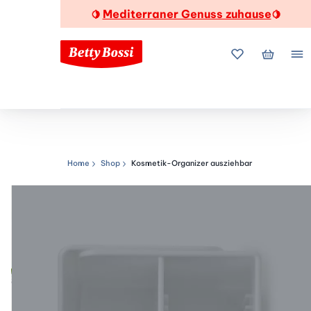
Mediterraner Genuss zuhause
🍋
🍋
Meine Favorite
Mein Wa
Me
Home
Shop
Kosmetik-Organizer ausziehbar
Navigationspfad