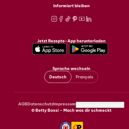
Informiert bleiben
Instagram
Facebook
TikTok
Pinterest
Youtube
LinkedIn
Jetzt Rezepte-App herunterladen
Sprache wechseln
Deutsch
Français
AGB
Datenschutz
Impressum
Metanavigation
Cookie-Einstellungen
© Betty Bossi – Mach was dir schmeckt