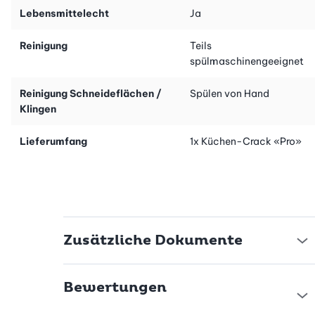
geschlossen im Vorratsschrank aufbewahren. Die abnehmbaren
Lebensmittelecht
Ja
Behälter und der rutschfeste Boden sind
spülmaschinengeeignet.
Reinigung
Teils
spülmaschinengeeignet
Reinigung Schneideflächen /
Spülen von Hand
Klingen
Lieferumfang
1x Küchen-Crack «Pro»
Zusätzliche Dokumente
Bewertungen