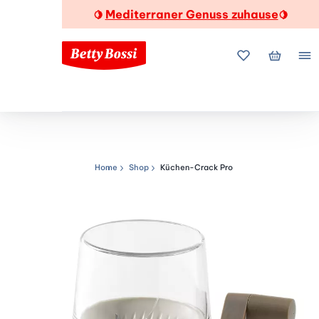
Mediterraner Genuss zuhause
🍋
🍋
Meine Favorite
Mein Wa
Me
Home
Shop
Küchen-Crack Pro
Navigationspfad