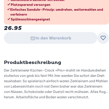
Platzsparend versorgen
Einfaches Sanduhr-Prinzip: umdrehen, weitermahlen und
verfeinern
Spülmaschinengeeignet
26.95
In den Warenkorb
Zu
Produktbeschreibung
Der Zerkleinerer Küchen-Crack «Pro» mahlt im Handumdrehen
stufenlos von grob bis fein! Mit ihm werden Sie sofort den Dreh
raushaben: So spielerisch einfach waren Zerkleinern und Mahlen
von Lebensmitteln noch nie! Denn bisher war das Zerkleinern
von Nüssen, Schokolade oder Guetzli recht mühsam. Alles flog
herum. Arbeitsfläche und Boden waren verschmutzt.
Das ist jetzt anders, der Universalzerkleinerer mahlt und