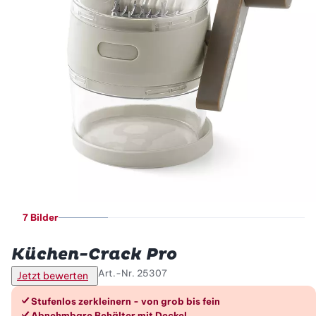
7 Bilder
Betty Bossi
Küchen-Crack Pro
Art.-Nr.
25307
Jetzt bewerten
Die Vorteile im Überblick
Stufenlos zerkleinern - von grob bis fein
Abnehmbare Behälter mit Deckel