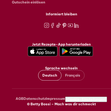
Gutschein einlösen
Informiert bleiben
Instagram
Facebook
TikTok
Pinterest
Youtube
LinkedIn
Jetzt Rezepte-App herunterladen
Sprache wechseln
Deutsch
Français
AGB
Datenschutz
Impressum
Metanavigation
Cookie-Einstellungen
© Betty Bossi – Mach was dir schmeckt