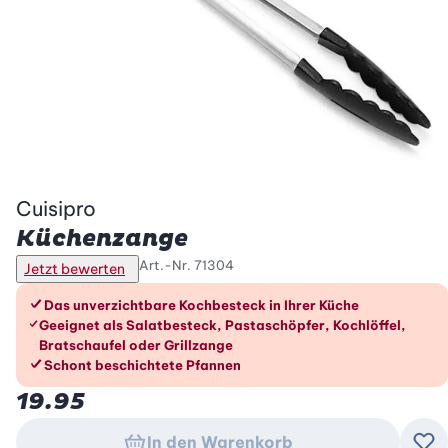
Cuisipro
Küchenzange
Art.-Nr.
71304
Jetzt bewerten
Die Vorteile im Überblick
Das unverzichtbare Kochbesteck in Ihrer Küche
Geeignet als Salatbesteck, Pastaschöpfer, Kochlöffel,
Bratschaufel oder Grillzange
Schont beschichtete Pfannen
19.95
In den Warenkorb