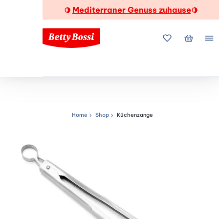
Mediterraner Genuss zuhause
🍋
🍋
Meine Favorite
Mein Wa
Me
Home
Shop
Küchenzange
Navigationspfad