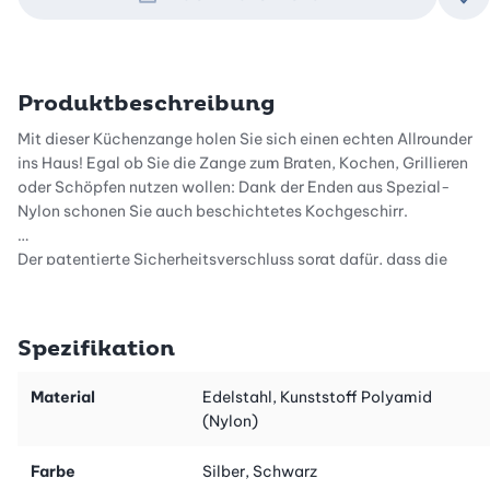
Zu
Produktbeschreibung
Mit dieser Küchenzange holen Sie sich einen echten Allrounder
ins Haus! Egal ob Sie die Zange zum Braten, Kochen, Grillieren
oder Schöpfen nutzen wollen: Dank der Enden aus Spezial-
Nylon schonen Sie auch beschichtetes Kochgeschirr.
Der patentierte Sicherheitsverschluss sorgt dafür, dass die
Zange sich nur dann öffnet, wenn Sie dies auch wollen.
Spezifikation
Material
Edelstahl, Kunststoff Polyamid
(Nylon)
Farbe
Silber, Schwarz