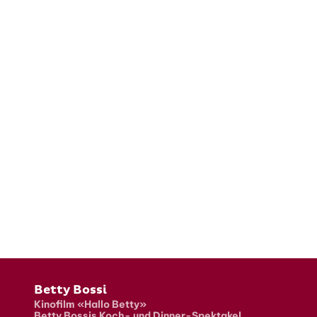
Fusszeile
Betty Bossi
Kinofilm «Hallo Betty»
Betty Bossis Koch- und Dinner-Spektakel