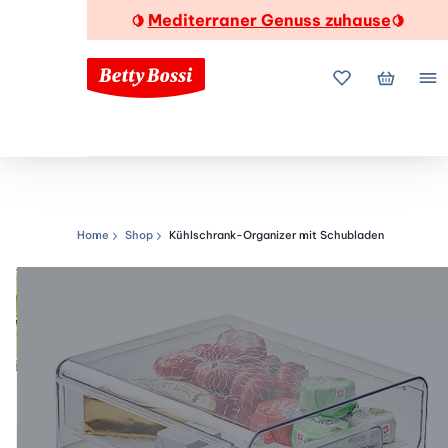
Mediterraner Genuss zuhause
🍋
🍋
Meine Favorite
Mein Wa
Me
Home
Shop
Kühlschrank-Organizer mit Schubladen
Navigationspfad