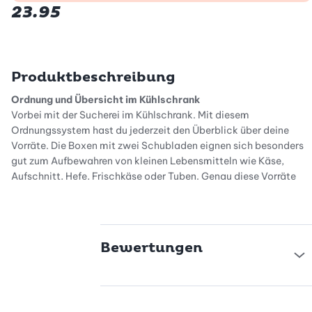
23.95
Produktbeschreibung
Ordnung und Übersicht im Kühlschrank
Vorbei mit der Sucherei im Kühlschrank. Mit diesem
Ordnungssystem hast du jederzeit den Überblick über deine
Vorräte. Die Boxen mit zwei Schubladen eignen sich besonders
gut zum Aufbewahren von kleinen Lebensmitteln wie Käse,
Aufschnitt, Hefe, Frischkäse oder Tuben. Genau diese Vorräte
sind es auch, die man leicht aus den Augen verliert und die im
schlechtesten Fall in der hintersten Ecke des Kühlschranks
vergessen gehen. Das wird dir mit dieser Kühlschrankbox nicht
mehr passieren, denn mit dem Schubladensystem kommst du
Bewertungen
einfach und schnell an die Lebensmittel, die du brauchst.
Stapelbar und transparent
Der Kühlschrank-Organizer lässt sich individuell im Kühlschrank
platzieren. Neben dem Behälter hast du noch genügend Platz für