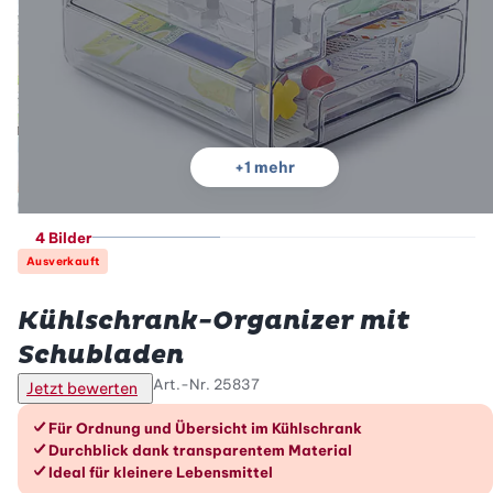
+
1
mehr
4 Bilder
Ausverkauft
Betty Bossi
Kühlschrank-Organizer mit
Schubladen
Art.-Nr.
25837
Jetzt bewerten
Die Vorteile im Überblick
Für Ordnung und Übersicht im Kühlschrank
Durchblick dank transparentem Material
Ideal für kleinere Lebensmittel