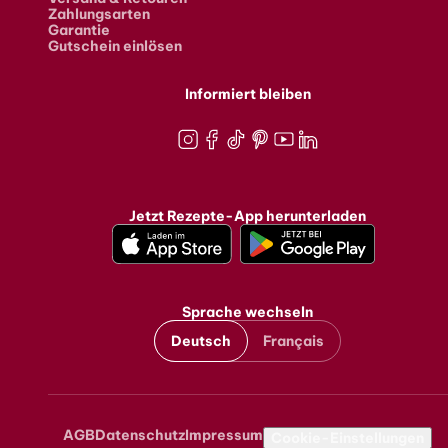
Zahlungsarten
Garantie
Gutschein einlösen
Informiert bleiben
Instagram
Facebook
TikTok
Pinterest
Youtube
LinkedIn
Jetzt Rezepte-App herunterladen
Sprache wechseln
Deutsch
Français
AGB
Datenschutz
Impressum
Metanavigation
Cookie-Einstellungen