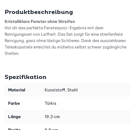
Produktbeschreibung
Kristallklare Fenster ohne Streifen
Hol dir das perfekte Fensterputz-Ergebnis mit dem
Reinigungsset von Leifheit. Das Set sorgt für eine streifenfreie
Reinigung, ganz ohne lästige Schlieren. Dank des ausziehbaren
Teleskopstiels erreichst du mühelos selbst schwer zugängliche
Stellen.
Vielseitig einsetzbar
Spezifikation
Nicht nur für Fenster: Das Reinigungsset von Leifheit ist auch
perfekt geeignet für die Reinigung von Wintergärten,
Material
Kunststoff, Stahl
Dachfenstern, Solarmodulen und Balkonkraftwerken.
Farbe
Türkis
Effizient dank Wischbezug
Länge
19.3 cm
Der im Set enthaltene Wischbezug macht selbst grosse
Fensterflächen im Handumdrehen sauber. Er nimmt Schmutz