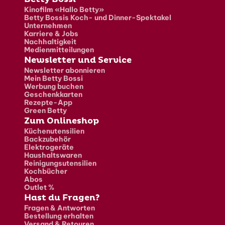
Fusszeile
Kinofilm «Hallo Betty»
Betty Bossis Koch- und Dinner-Spektakel
Unternehmen
Karriere & Jobs
Nachhaltigkeit
Medienmitteilungen
Newsletter und Service
Newsletter abonnieren
Mein Betty Bossi
Werbung buchen
Geschenkkarten
Rezepte-App
Green Betty
Zum Onlineshop
Küchenutensilien
Backzubehör
Elektrogeräte
Haushaltswaren
Reinigungsutensilien
Kochbücher
Abos
Outlet %
Hast du Fragen?
Fragen & Antworten
Bestellung erhalten
Versand & Retouren