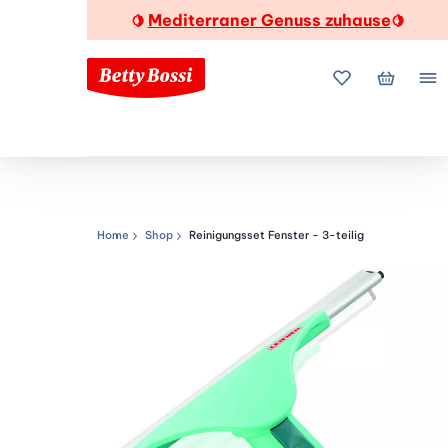
Mediterraner Genuss zuhause
🍋
🍋
Meine Favorite
Mein Wa
Me
Home
Shop
Reinigungsset Fenster - 3-teilig
Navigationspfad