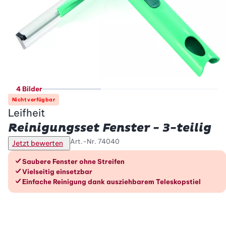
4 Bilder
Nicht verfügbar
Leifheit
Reinigungsset Fenster - 3-teilig
Art.-Nr.
74040
Jetzt bewerten
Die Vorteile im Überblick
Saubere Fenster ohne Streifen
Vielseitig einsetzbar
Einfache Reinigung dank ausziehbarem Teleskopstiel