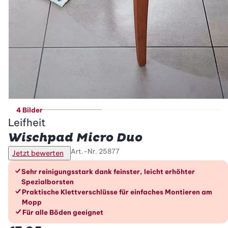
4 Bilder
Leifheit
Wischpad Micro Duo
Art.-Nr.
25877
Jetzt bewerten
Die Vorteile im Überblick
Sehr reinigungsstark dank feinster, leicht erhöhter
Spezialborsten
Praktische Klettverschlüsse für einfaches Montieren am
Mopp
Für alle Böden geeignet