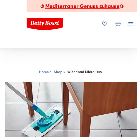
Mediterraner Genuss zuhause
🍋
🍋
Meine Favorite
Mein Wa
Me
Home
Shop
Wischpad Micro Duo
Navigationspfad