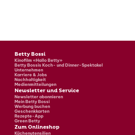
Fusszeile
Betty Bossi
Kinofilm «Hallo Betty»
Betty Bossis Koch- und Dinner-Spektakel
Unternehmen
Karriere & Jobs
Nachhaltigkeit
Medienmitteilungen
Newsletter und Service
Newsletter abonnieren
Mein Betty Bossi
Werbung buchen
Geschenkkarten
Rezepte-App
Green Betty
Zum Onlineshop
Küchenutensilien