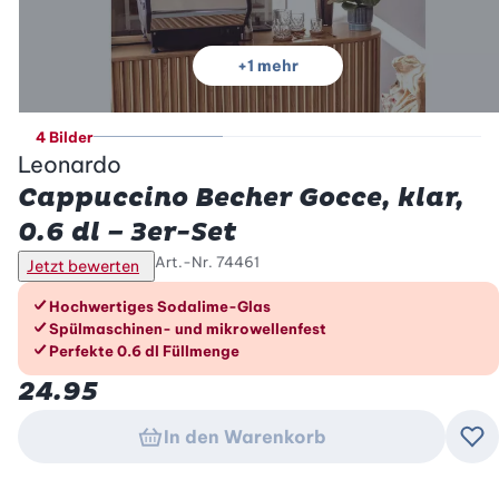
+
1
mehr
4 Bilder
Leonardo
Cappuccino Becher Gocce, klar,
0.6 dl – 3er-Set
Art.-Nr.
74461
Jetzt bewerten
Die Vorteile im Überblick
Hochwertiges Sodalime-Glas
Spülmaschinen- und mikrowellenfest
Perfekte 0.6 dl Füllmenge
24.95
In den Warenkorb
Zu