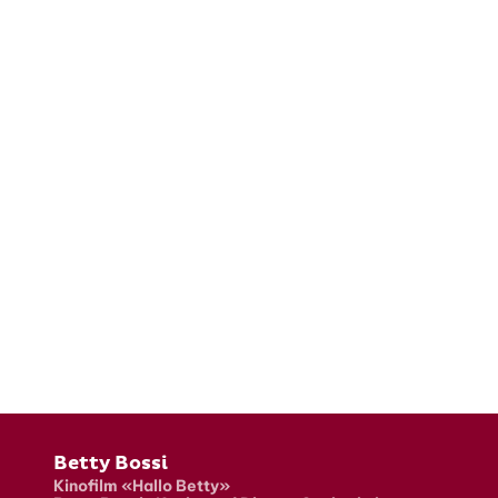
Fusszeile
Betty Bossi
Kinofilm «Hallo Betty»