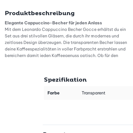
Produktbeschreibung
Elegante Cappuccino-Becher für jeden Anlass
Mit dem Leonardo Cappuccino Becher Gocce erhältst du ein
Set aus drei stilvollen Gläsern, die durch ihr modernes und
zeitloses Design überzeugen. Die transparenten Becher lassen
deine Kaffeespezialitäten in voller Farbpracht erstrahlen und
bereichern damit jeden Kaffeegenuss optisch. Ob für den
täglichen Gebrauch oder besondere Momente – diese Becher
fügen sich harmonisch in jede Tischdekoration und jeden
Einrichtungsstil ein.
Spezifikation
Hochwertige Verarbeitung und komfortables Design
Gefertigt aus robustem Sodalime-Glas, bietet dir dieses Set
Farbe
Transparent
eine langlebige und pflegeleichte Lösung für deinen
Kaffeegenuss. Die Becher sind angenehm zu halten und fassen
mit 0.6 dl genau die richtige Menge für einen perfekten
Cappuccino. Dank der transparenten Oberfläche wirkt dein
Getränk besonders einladend, während die beigelegten
Untersetzer für zusätzlichen Schutz auf deinem Tisch sorgen.