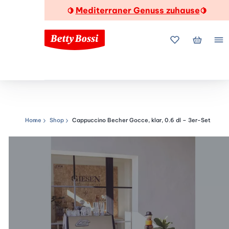
Mediterraner Genuss zuhause
🍋
🍋
Meine Favorite
Mein Wa
Me
Home
Shop
Cappuccino Becher Gocce, klar, 0.6 dl – 3er-Set
Navigationspfad