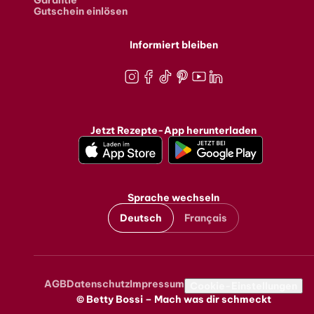
Garantie
Gutschein einlösen
Informiert bleiben
Instagram
Facebook
TikTok
Pinterest
Youtube
LinkedIn
Jetzt Rezepte-App herunterladen
Sprache wechseln
Deutsch
Français
AGB
Datenschutz
Impressum
Metanavigation
Cookie-Einstellungen
© Betty Bossi – Mach was dir schmeckt