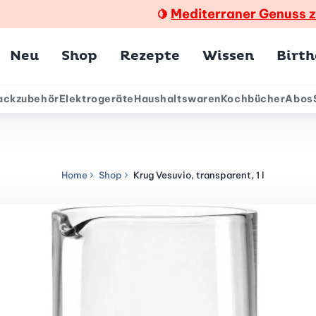
Mediterraner Genuss 
🍋
Hauptmenü
Neu
Shop
Rezepte
Wissen
Birt
ackzubehör
Elektrogeräte
Haushaltswaren
Kochbücher
Abos
ärmenü
Home
Shop
Krug Vesuvio, transparent, 1 l