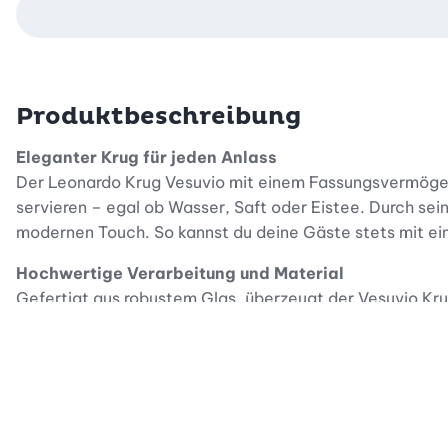
Produktbeschreibung
Eleganter Krug für jeden Anlass
Der Leonardo Krug Vesuvio mit einem Fassungsvermögen vo
servieren – egal ob Wasser, Saft oder Eistee. Durch sein
modernen Touch. So kannst du deine Gäste stets mit ei
Hochwertige Verarbeitung und Material
Gefertigt aus robustem Glas, überzeugt der Vesuvio Krug
sondern macht es auch einfach, den Füllstand jederzeit
Getränke erhalten bleibt. Der Krug ist spülmaschinenfes
Praktisch und vielseitig einsetzbar
Mit seinem handlichen Griff und einer gut durchdachten
täglichen Gebrauch zu Hause, beim Picknick oder beim g