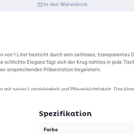
In den Warenkorb
n 1 Liter besticht durch sein zeitloses, transparentes Des
e schlichte Eleganz fügt sich der Krug nahtlos in jede Tis
ner ansprechenden Präsentation begeistern.
 mit seiner Langlebigkeit und Pflegeleichtigkeit. Das klar
 im Blick zu behalten. Zudem ist das Material geschmacks
t und somit besonders praktisch im Alltag.
Spezifikation
 Form liegt der Leonardo Krug Vesuvio angenehm in der Ha
Farbe
emütlichen Beisammensein – der Krug ist vielseitig einset