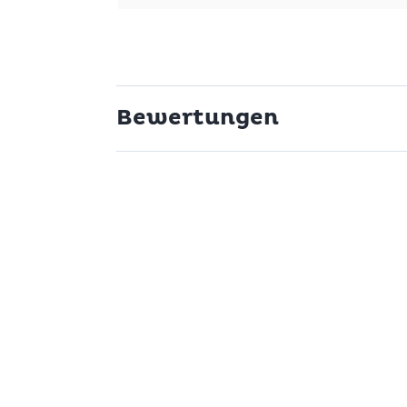
onardo Krug Vesuvio eine hervorragende Wahl. Er überzeug
e ansprechend zu präsentieren und dabei stets griffbereit 
Bewertungen