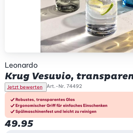
Leonardo
Krug Vesuvio, transparent
Art.-Nr.
74492
Jetzt bewerten
Die Vorteile im Überblic
Robustes, transparentes Glas
Ergonomischer Griff für einfaches Einschenken
Spülmaschinenfest und leicht zu reinigen
49.95