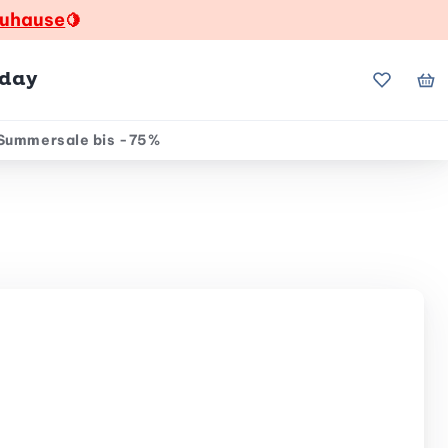
zuhause
🍋
hday
Meine Fa
Me
Summersale bis -75%