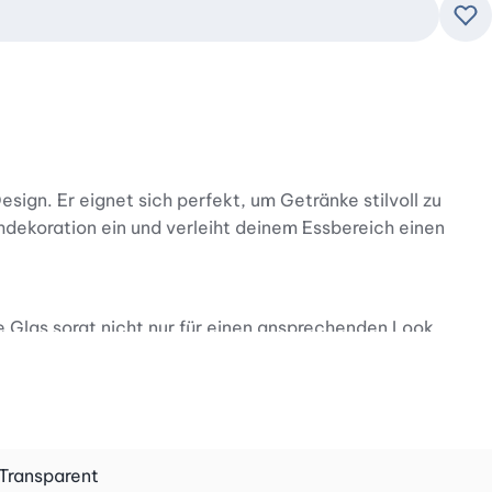
Zu
ign. Er eignet sich perfekt, um Getränke stilvoll zu
chdekoration ein und verleiht deinem Essbereich einen
e Glas sorgt nicht nur für einen ansprechenden Look,
neutral, sodass der ursprüngliche Geschmack deiner
nd und lässt sich mühelos einschenken. Ob für den
Transparent
zbar. Auch das Reinigen gestaltet sich dank der breiten