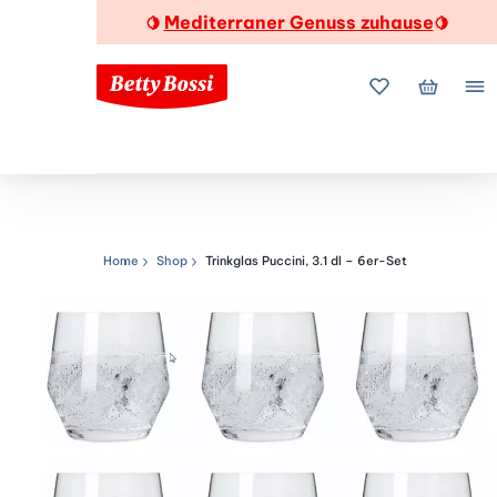
Mediterraner Genuss zuhause
🍋
🍋
Meine Favorite
Mein Wa
Me
Home
Shop
Trinkglas Puccini, 3.1 dl – 6er-Set
Navigationspfad