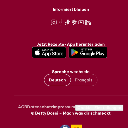
Informiert bleiben
Instagram
Facebook
TikTok
Pinterest
Youtube
LinkedIn
Jetzt Rezepte-App herunterladen
Sprache wechseln
Deutsch
Français
AGB
Datenschutz
Impressum
Metanavigation
Cookie-Einstellungen
© Betty Bossi – Mach was dir schmeckt