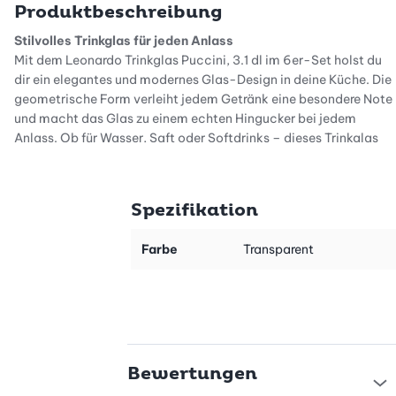
Produktbeschreibung
Stilvolles Trinkglas für jeden Anlass
Mit dem Leonardo Trinkglas Puccini, 3.1 dl im 6er-Set holst du
dir ein elegantes und modernes Glas-Design in deine Küche. Die
geometrische Form verleiht jedem Getränk eine besondere Note
und macht das Glas zu einem echten Hingucker bei jedem
Anlass. Ob für Wasser, Saft oder Softdrinks – dieses Trinkglas
setzt deine Getränke gekonnt in Szene und sorgt für ein stilvolles
Genusserlebnis.
Spezifikation
Langlebige Qualität durch innovative Technologien
Das Glas überzeugt nicht nur optisch, sondern auch durch seine
hochwertige Verarbeitung. Dank der Teqton Technologie besitzt
Farbe
Transparent
das Glas eine verbesserte Oberflächenhärte, die es besonders
robust und kratzfest macht. So bleibt die brillante Transparenz
lange erhalten, auch nach vielen Spülgängen. Durch die
Spülmaschinenfestigkeit ist die Pflege unkompliziert und
zeitsparend.
Bewertungen
Praktisches Set für den Alltag