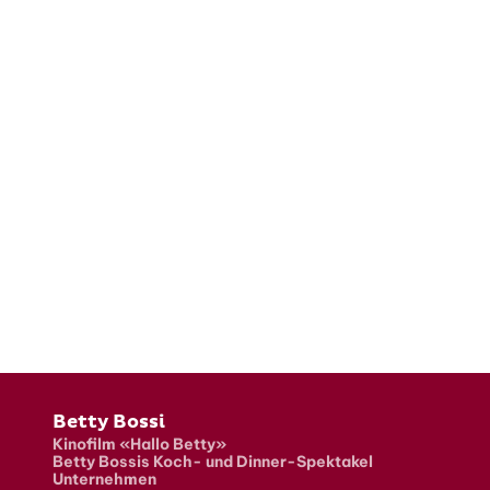
Fusszeile
Betty Bossi
Kinofilm «Hallo Betty»
Betty Bossis Koch- und Dinner-Spektakel
Unternehmen