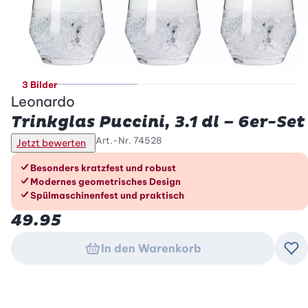
3 Bilder
Leonardo
Trinkglas Puccini, 3.1 dl – 6er-Set
Art.-Nr.
74528
Jetzt bewerten
Die Vorteile im Überblick
Besonders kratzfest und robust
Modernes geometrisches Design
Spülmaschinenfest und praktisch
49.95
In den Warenkorb
Zu