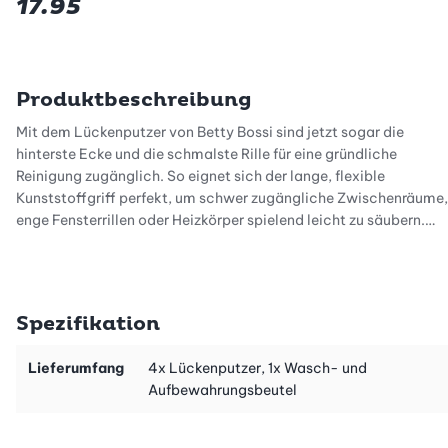
17.95
Produktbeschreibung
Mit dem Lückenputzer von Betty Bossi sind jetzt sogar die
hinterste Ecke und die schmalste Rille für eine gründliche
Reinigung zugänglich. So eignet sich der lange, flexible
Kunststoffgriff perfekt, um schwer zugängliche Zwischenräume,
enge Fensterrillen oder Heizkörper spielend leicht zu säubern.
Der Überzug des Lückenputzers besteht aus hochwertigem
Mikrofaserstoff und ist trocken oder auch nass anwendbar und
somit sogar starken oder eingetrockneten Verschmutzungen
Spezifikation
gewachsen. Nach dem Gebrauch ist der Überzug hygienisch bei
60 Grad waschbar und somit immer wieder verwendbar.
Lieferumfang
4x Lückenputzer, 1x Wasch- und
Aufbewahrungsbeutel
Grosser Frühjahrsputz mit minimalem Aufwand, das bietet der
Lückenputzer von Betty Bossi. Probieren Sie es jetzt aus, und
bestellen Sie sich Ihr 4er-Set online.