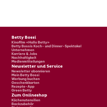
Fusszeile
Betty Bossi
Kinofilm «Hallo Betty»
Betty Bossis Koch- und Dinner-Spektakel
Unternehmen
Karriere & Jobs
Nachhaltigkeit
Medienmitteilungen
Newsletter und Service
Newsletter abonnieren
Mein Betty Bossi
Werbung buchen
Geschenkkarten
Rezepte-App
Green Betty
Zum Onlineshop
Küchenutensilien
Backzubehör