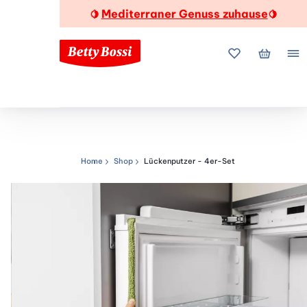
Mediterraner Genuss zuhause
🍋
🍋
Meine Favorite
Mein Wa
Me
Home
Shop
Lückenputzer - 4er-Set
Navigationspfad