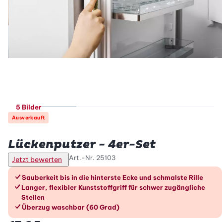
5 Bilder
Ausverkauft
Betty Bossi
Lückenputzer - 4er-Set
Art.-Nr.
25103
Jetzt bewerten
Die Vorteile im Überblick
Sauberkeit bis in die hinterste Ecke und schmalste Rille
Langer, flexibler Kunststoffgriff für schwer zugängliche
Stellen
Überzug waschbar (60 Grad)