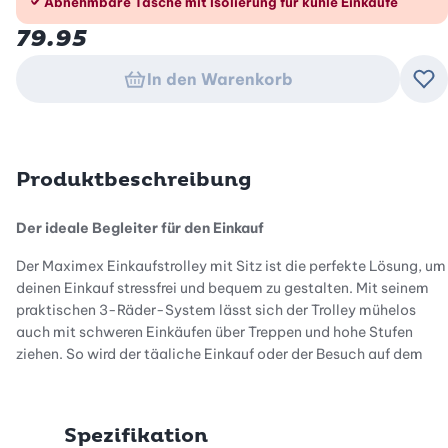
Abnehmbare Tasche mit Isolierung für kühle Einkäufe
79.95
In den Warenkorb
Zu
Produktbeschreibung
Der ideale Begleiter für den Einkauf
Der Maximex Einkaufstrolley mit Sitz ist die perfekte Lösung, um
deinen Einkauf stressfrei und bequem zu gestalten. Mit seinem
praktischen 3-Räder-System lässt sich der Trolley mühelos
auch mit schweren Einkäufen über Treppen und hohe Stufen
ziehen. So wird der tägliche Einkauf oder der Besuch auf dem
Markt deutlich erleichtert.
Spezifikation