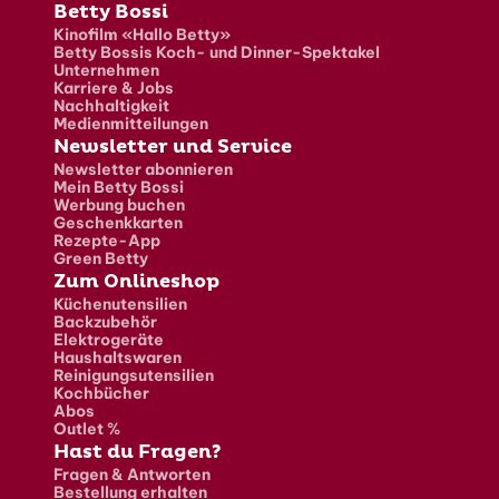
Fusszeile
Betty Bossi
Kinofilm «Hallo Betty»
Betty Bossis Koch- und Dinner-Spektakel
Unternehmen
Karriere & Jobs
Nachhaltigkeit
Medienmitteilungen
Newsletter und Service
Newsletter abonnieren
Mein Betty Bossi
Werbung buchen
Geschenkkarten
Rezepte-App
Green Betty
Zum Onlineshop
Küchenutensilien
Backzubehör
Elektrogeräte
Haushaltswaren
Reinigungsutensilien
Kochbücher
Abos
Outlet %
Hast du Fragen?
Fragen & Antworten
Bestellung erhalten