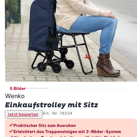
5 Bilder
Wenko
Einkaufstrolley mit Sitz
Art.-Nr.
74334
Jetzt bewerten
Die Vorteile im Überblick
Praktischer Sitz zum Ausruhen
Erleichtert das Treppensteigen mit 3-Räder-System