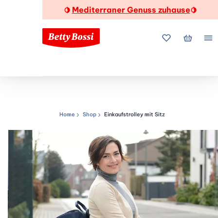
Mediterraner Genuss zuhause
🍋
🍋
Meine Favorite
Mein Wa
Me
Home
Shop
Einkaufstrolley mit Sitz
Navigationspfad