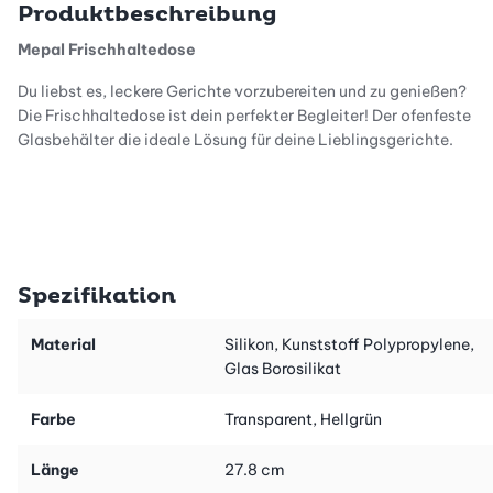
Produktbeschreibung
Mepal Frischhaltedose
Du liebst es, leckere Gerichte vorzubereiten und zu genießen?
Die Frischhaltedose ist dein perfekter Begleiter! Der ofenfeste
Glasbehälter die ideale Lösung für deine Lieblingsgerichte.
Luftdicht und Auslaufsicher
Genieße absolute Sicherheit beim Aufbewahren deiner Speisen.
Der patentierte Deckel verschließt die Glasschale mit nur einem
Spezifikation
Klick luftdicht und auslaufsicher. Klick, dicht & aufbewahrt – so
einfach kann Kochen und Aufbewahren sein!
Material
Silikon, Kunststoff Polypropylene,
Glas Borosilikat
Farbe
Transparent, Hellgrün
Vielseitig einsetzbar
Diese Frischhaltedose ist mehr als nur ein
Länge
27.8 cm
Aufbewahrungsbehälter. Die Schale aus gehärtetem