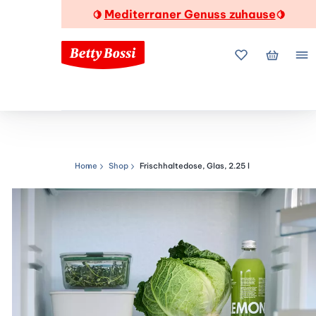
Mediterraner Genuss zuhause
🍋
🍋
Meine Favorite
Mein Wa
Me
Home
Shop
Frischhaltedose, Glas, 2.25 l
Navigationspfad