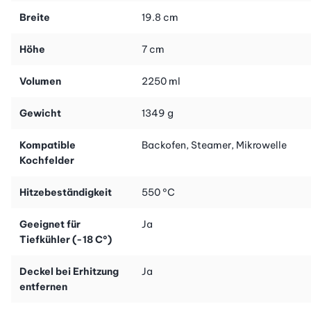
Borosilikatglas ist backofengeeignet. Egal ob im Kühlschrank,
Breite
19.8 cm
Tiefkühler, Dampfgarer, Ofen oder in der Mikrowelle – die
Mepal-Dose ist überall einsatzbereit!
Höhe
7 cm
Volumen
2250 ml
Praktisches Lüftungsventil
Gewicht
1349 g
Der Deckel ist mit einem speziellen Lüftungsventil ausgestattet,
das sogar in der Mikrowelle genutzt werden kann. Beim Erhitzen
Kompatible
Backofen, Steamer, Mikrowelle
einfach öffnen und nach dem Genießen wieder luftdicht
Kochfelder
verschließen – für ein perfektes Geschmackserlebnis!
Hitzebeständigkeit
550 °C
Geeignet für
Ja
Tiefkühler (-18 C°)
Deckel bei Erhitzung
Ja
entfernen