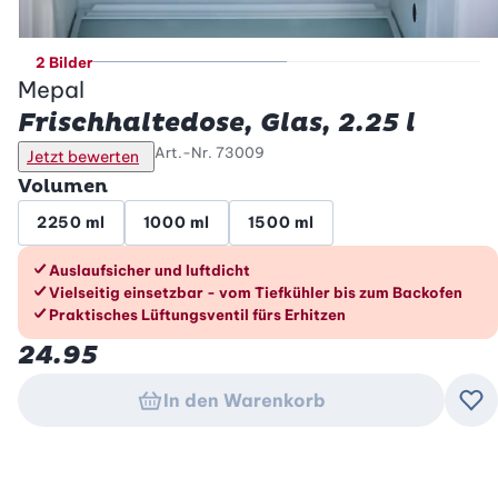
2 Bilder
Mepal
Frischhaltedose, Glas, 2.25 l
Art.-Nr.
73009
Jetzt bewerten
Volumen
2250 ml
1000 ml
1500 ml
Die Vorteile im Überblick
Auslaufsicher und luftdicht
Vielseitig einsetzbar - vom Tiefkühler bis zum Backofen
Praktisches Lüftungsventil fürs Erhitzen
24.95
In den Warenkorb
Zu