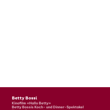
Fusszeile
Betty Bossi
Kinofilm «Hallo Betty»
Betty Bossis Koch- und Dinner-Spektakel