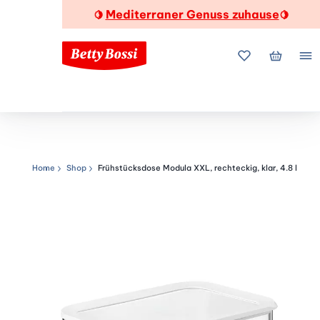
Mediterraner Genuss zuhause
🍋
🍋
Meine Favorite
Mein Wa
Me
Home
Shop
Frühstücksdose Modula XXL, rechteckig, klar, 4.8 l
Navigationspfad