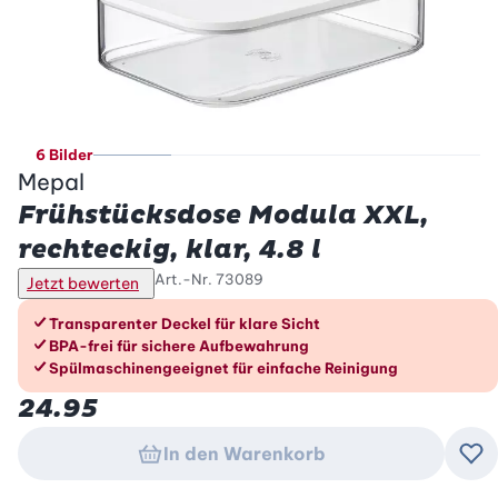
6 Bilder
Mepal
Frühstücksdose Modula XXL,
rechteckig, klar, 4.8 l
Art.-Nr.
73089
Jetzt bewerten
Die Vorteile im Überblick
Transparenter Deckel für klare Sicht
BPA-frei für sichere Aufbewahrung
Spülmaschinengeeignet für einfache Reinigung
24.95
In den Warenkorb
Zu