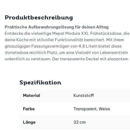
Produktbeschreibung
Praktische Aufbewahrungslösung für deinen Alltag
Entdecke die vielseitige Mepal Modula XXL Frühstücksdose, die
deine Küche mit stilvoller Funktionalität bereichert. Mit ihrem
grosszügigen Fassungsvermögen von 4,8 Litern bietet diese
Vorratsdose reichlich Platz, um eine Vielzahl von Lebensmitteln
ordentlich zu verstauen. Der transparente Deckel mit elegantem
weissem Rand ermöglicht dir einen direkten Blick auf den Inhalt,
sodass du jederzeit weisst, was sich in der Box befindet. Stelle
die Dose einfach auf den Tisch und geniesse den Komfort,
Spezifikation
verschiedene Brotbeläge oder Snacks griffbereit zu haben.
Perfekte Frische und Sicherheit
Material
Kunststoff
Die Mepal Modula XXL Frühstücksdose überzeugt durch ihre
hervorragende Abdichtung. Der transparente Deckel mit einem
Farbe
Transparent, Weiss
Dichtungsring sorgt dafür, dass deine Lebensmittel frisch und
sicher aufbewahrt werden. Diese Lunchbox ist BPA-frei, was
Länge
32 cm
bedeutet, dass du ohne Bedenken deine Snacks und