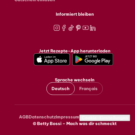
Informiert bleiben
Instagram
Facebook
TikTok
Pinterest
Youtube
LinkedIn
Jetzt Rezepte-App herunterladen
Sprache wechseln
Deutsch
Français
AGB
Datenschutz
Impressum
Metanavigation
Cookie-Einstellungen
© Betty Bossi – Mach was dir schmeckt