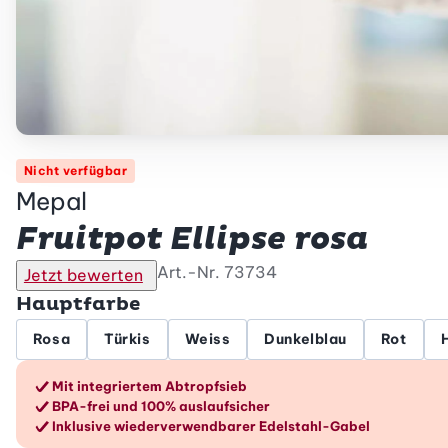
Nicht verfügbar
Mepal
Fruitpot Ellipse rosa
Art.-Nr.
73734
Jetzt bewerten
Hauptfarbe
Rosa
Türkis
Weiss
Dunkelblau
Rot
Die Vorteile im Überblic
Mit integriertem Abtropfsieb
BPA-frei und 100% auslaufsicher
Inklusive wiederverwendbarer Edelstahl-Gabel