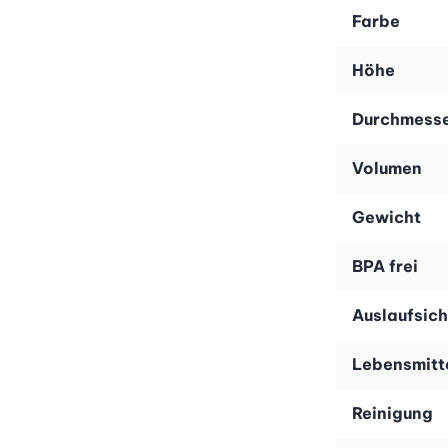
Mepal Fruitpot Ellipse.
Farbe
Höhe
Durchmess
Volumen
Gewicht
BPA frei
Auslaufsich
Lebensmitt
Reinigung