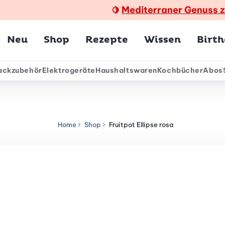
Mediterraner Genuss 
🍋
Hauptmenü
Neu
Shop
Rezepte
Wissen
Birt
ackzubehör
Elektrogeräte
Haushaltswaren
Kochbücher
Abos
ärmenü
Home
Shop
Fruitpot Ellipse rosa