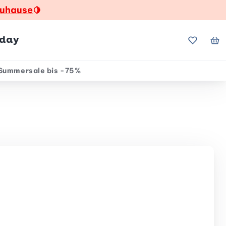
zuhause
🍋
hday
Meine Fa
Me
Summersale bis -75%