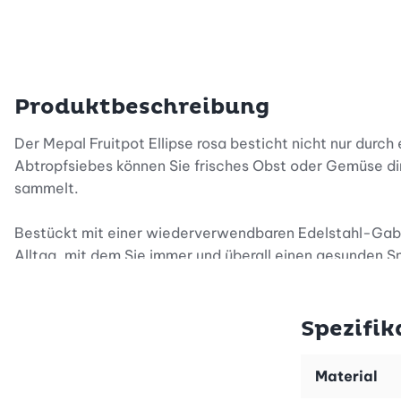
Produktbeschreibung
Der Mepal Fruitpot Ellipse rosa besticht nicht nur durc
Abtropfsiebes können Sie frisches Obst oder Gemüse di
sammelt.
Bestückt mit einer wiederverwendbaren Edelstahl-Gabel s
Alltag, mit dem Sie immer und überall einen gesunden 
Kleiner Tipp: Alle Deckel der Mepal Lunchpots, Fruitpo
werden. So umgehen Sie die lästige Suche nach genau 
Spezifik
Der 2Go-Becher ist selbstverständlich BPA-frei und abs
Material
nächsten Snack unterwegs verwenden. Packen Sie frisch