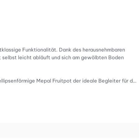
rstklassige Funktionalität. Dank des herausnehmbaren
 selbst leicht abläuft und sich am gewölbten Boden
lipsenförmige Mepal Fruitpot der ideale Begleiter für den
 und können daher nach Belieben miteinander kombiniert
ren.
izierten Reinigung den Becher schnell wieder für den
ieren Sie von Auslaufsicherheit – mit dem formschönen