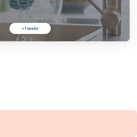
+
1
mehr