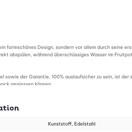
h ein formschönes Design, sondern vor allem durch seine e
rekt abspülen, während überschüssiges Wasser im Fruitpot
owie der Garantie, 100% auslaufsicher zu sein, ist der el
Snack geniessen können.
ts und Snackposts wurden in derselben Grösse angefertigt
dem passenden Deckel und können tolle Farbakzente kreie
ation
olut spülmaschinenfest. So können Sie nach einer unkompl
Kunststoff, Edelstahl
es Obst oder knackiges Gemüse in Ihre Tasche und profit