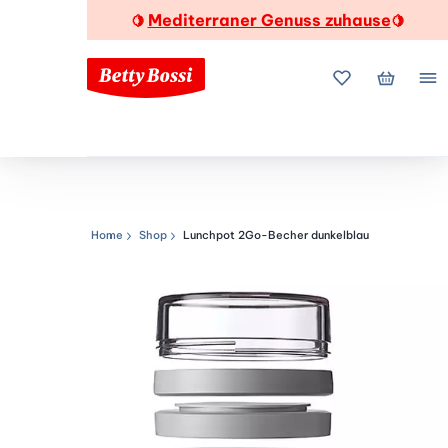
Mediterraner Genuss zuhause
🍋
🍋
Meine Favorite
Mein Wa
Me
Home
Shop
Lunchpot 2Go-Becher dunkelblau
Navigationspfad