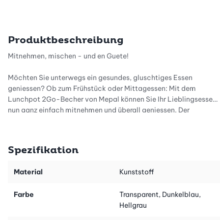
Produktbeschreibung
Mitnehmen, mischen - und en Guete!
Möchten Sie unterwegs ein gesundes, gluschtiges Essen
geniessen? Ob zum Frühstück oder Mittagessen: Mit dem
Lunchpot 2Go-Becher von Mepal können Sie Ihr Lieblingsessen
nun ganz einfach mitnehmen und überall geniessen. Der
Lunchpot 2Go-Becher ist absolut dicht, der Behälter ist
auslaufsicher.
Spezifikation
Für welche Gerichte eignet sich der 2Go-Becher?
Ob als Müesli 2Go-Becher oder für Ihre Suppe: Der Lunchpot
Material
Kunststoff
2Go-Becher ist ideal, um einen Salat, eine Suppe, ein Risotto,
ein Porridge oder ein Müesli mitzunehmen. Sogar für eine
Farbe
Transparent, Dunkelblau,
Smoothie-Bowl eignet sich der 2Go-Becher ideal! Ihrer
Hellgrau
Kreativität beim Frühstück, Lunch und auch beim Abendessen
auswärts sind somit keine Grenzen mehr gesetzt.