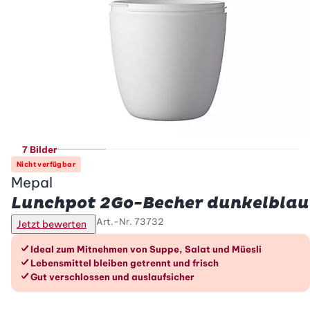
7 Bilder
Nicht verfügbar
Mepal
Lunchpot 2Go-Becher dunkelblau
Art.-Nr.
73732
Jetzt bewerten
Die Vorteile im Überblick
Ideal zum Mitnehmen von Suppe, Salat und Müesli
Lebensmittel bleiben getrennt und frisch
Gut verschlossen und auslaufsicher