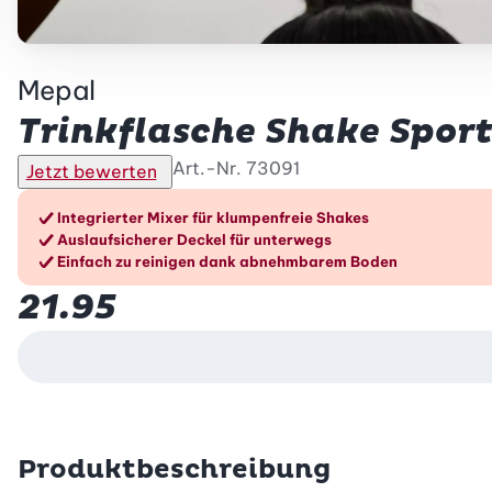
Mepal
Trinkflasche Shake Sport,
Art.-Nr.
73091
Jetzt bewerten
Die Vorteile im Überblic
Integrierter Mixer für klumpenfreie Shakes
Auslaufsicherer Deckel für unterwegs
Einfach zu reinigen dank abnehmbarem Boden
21.95
Produktbeschreibung