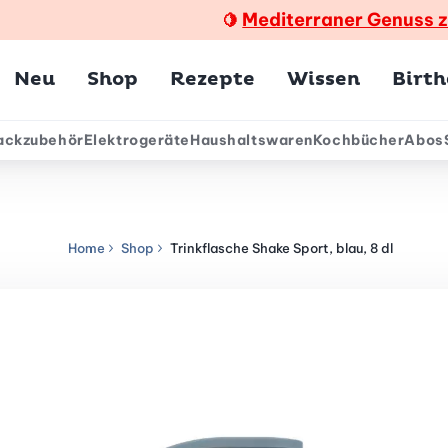
Mediterraner Genuss 
🍋
Hauptmenü
Neu
Shop
Rezepte
Wissen
Birt
ackzubehör
Elektrogeräte
Haushaltswaren
Kochbücher
Abos
ärmenü
Home
Shop
Trinkflasche Shake Sport, blau, 8 dl