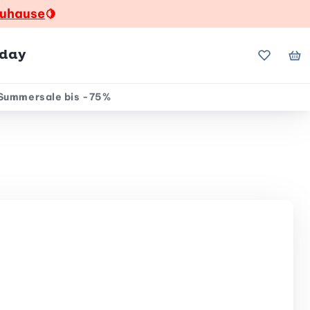
zuhause
🍋
hday
Meine Fa
Me
Summersale bis -75%