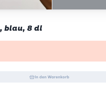
 blau, 8 dl
k
In den Warenkorb