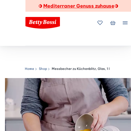
Mediterraner Genuss zuhause
🍋
🍋
Meine Favorite
Mein Wa
Me
Home
Shop
Messbecher zu Küchenblitz, Glas, 1 l
Navigationspfad