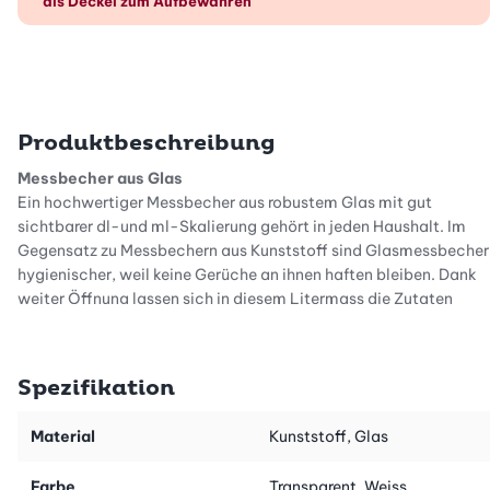
als Deckel zum Aufbewahren
Produktbeschreibung
Messbecher aus Glas
Ein hochwertiger Messbecher aus robustem Glas mit gut
sichtbarer dl-und ml-Skalierung gehört in jeden Haushalt. Im
Gegensatz zu Messbechern aus Kunststoff sind Glasmessbecher
hygienischer, weil keine Gerüche an ihnen haften bleiben. Dank
weiter Öffnung lassen sich in diesem Litermass die Zutaten
einfach mischen oder verrühren.
2 in 1: Der Boden ist auch ein Deckel
Spezifikation
Der Deckel dient als praktische, rutschfeste Unterlage und
gewährleistet somit ein sicheres Arbeiten. Gibt es im Anschluss
daran etwas kühl zu stellen oder aufzubewahren, Untersetzer
Material
Kunststoff, Glas
einfach umdrehen und als Deckel auf den Messkrug setzen.
Voilà!
Farbe
Transparent, Weiss