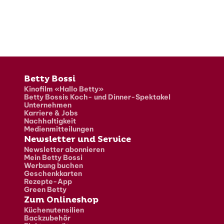
Fusszeile
Betty Bossi
Kinofilm «Hallo Betty»
Betty Bossis Koch- und Dinner-Spektakel
Unternehmen
Karriere & Jobs
Nachhaltigkeit
Medienmitteilungen
Newsletter und Service
Newsletter abonnieren
Mein Betty Bossi
Werbung buchen
Geschenkkarten
Rezepte-App
Green Betty
Zum Onlineshop
Küchenutensilien
Backzubehör