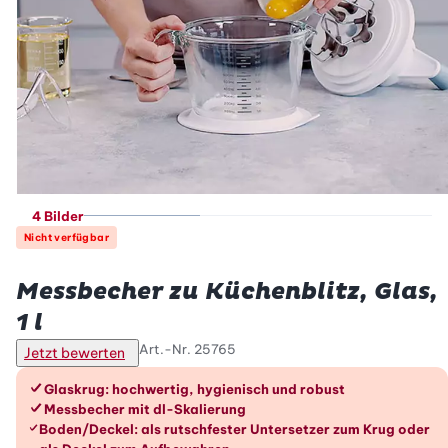
4 Bilder
Nicht verfügbar
Betty Bossi
Messbecher zu Küchenblitz, Glas,
1 l
Art.-Nr.
25765
Jetzt bewerten
Die Vorteile im Überblick
Glaskrug: hochwertig, hygienisch und robust
Messbecher mit dl-Skalierung
Boden/Deckel: als rutschfester Untersetzer zum Krug oder