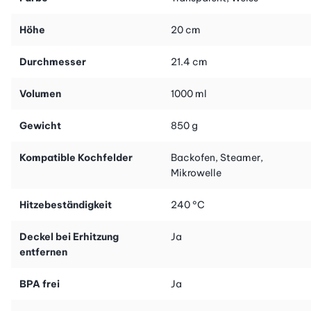
Tipp:
Dieser Messbecher aus Glas inklusive Deckel dient auch
Höhe
20 cm
als Ersatzteil zum Küchenblitz (Art.-Nr. 25764).
Durchmesser
21.4 cm
Volumen
1000 ml
Gewicht
850 g
Kompatible Kochfelder
Backofen, Steamer,
Mikrowelle
Hitzebeständigkeit
240 °C
Deckel bei Erhitzung
Ja
entfernen
BPA frei
Ja