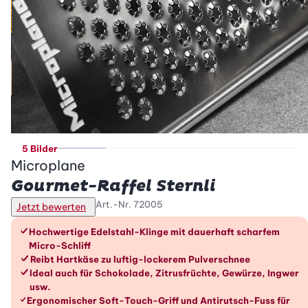
5 Bilder
Microplane
Gourmet-Raffel Sternli
Art.-Nr.
72005
Jetzt bewerten
Die Vorteile im Überblick
Hochwertige Edelstahl-Klinge mit dauerhaft scharfem
Micro-Schliff
Reibt Hartkäse zu luftig-lockerem Pulverschnee
Ideal auch für Schokolade, Zitrusfrüchte, Gewürze, Ingwer
usw.
Ergonomischer Soft-Touch-Griff und Antirutsch-Fuss für