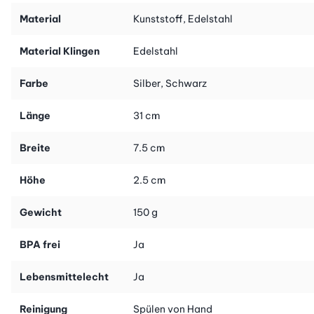
Tipp: In unserem Online-Shop finden Sie weitere Raffeln für alle
Material
Kunststoff, Edelstahl
Anwendungsbereiche - ganz nach Ihrem Gusto!
Material Klingen
Edelstahl
Farbe
Silber, Schwarz
Länge
31 cm
Breite
7.5 cm
Höhe
2.5 cm
Gewicht
150 g
BPA frei
Ja
Lebensmittelecht
Ja
Reinigung
Spülen von Hand