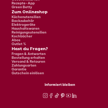
Rezepte-App
Green Betty
Zum Onlineshop
Küchenutensilien
Backzubehör
Elektrogeräte
Haushaltswaren
Reinigungsutensilien
Kochbücher
Abos
Outlet %
Hast du Fragen?
Fragen & Antworten
Bestellung erhalten
Versand & Retouren
Zahlungsarten
Garantie
Gutschein einlösen
Informiert bleiben
Instagram
Facebook
TikTok
Pinterest
Youtube
LinkedIn