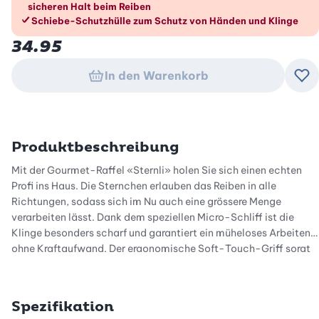
sicheren Halt beim Reiben
Schiebe-Schutzhülle zum Schutz von Händen und Klinge
34.95
In den Warenkorb
Zu
Produktbeschreibung
Mit der Gourmet-Raffel «Sternli» holen Sie sich einen echten
Profi ins Haus. Die Sternchen erlauben das Reiben in alle
Richtungen, sodass sich im Nu auch eine grössere Menge
verarbeiten lässt. Dank dem speziellen Micro-Schliff ist die
Klinge besonders scharf und garantiert ein müheloses Arbeiten
ohne Kraftaufwand. Der ergonomische Soft-Touch-Griff sorgt
für einen sicheren Halt, der Antirutsch-Fuss sorgt für Stabilität,
wenn auf einem Schneidebrett, einem Teller oder in einer
Schüssel senkrecht geraffelt wird.
Spezifikation