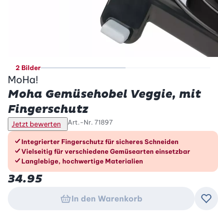
2 Bilder
MoHa!
Moha Gemüsehobel Veggie, mit
Fingerschutz
Art.-Nr.
71897
Jetzt bewerten
Die Vorteile im Überblick
Integrierter Fingerschutz für sicheres Schneiden
Vielseitig für verschiedene Gemüsearten einsetzbar
Langlebige, hochwertige Materialien
34.95
In den Warenkorb
Zu