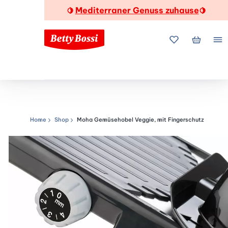
Mediterraner Genuss zuhause
🍋
🍋
Meine Favorite
Mein Wa
Me
Home
Shop
Moha Gemüsehobel Veggie, mit Fingerschutz
Navigationspfad