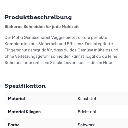
Produktbeschreibung
Sicheres Schneiden für jede Mahlzeit
Der Moha Gemüsehobel Veggie bietet dir die perfekte
Kombination aus Sicherheit und Effizienz. Der integrierte
Fingerschutz sorgt dafür, dass du das Gemüse mühelos und
ohne Verletzungsgefahr schneiden kannst. Egal ob du feine
Scheiben oder grössere Stücke bevorzugst – dieser Hobel
unterstützt dich bei jedem Schritt, damit du deine Mahlzeiten
schnell und sicher vorbereiten kannst.
Spezifikation
Vielseitig und benutzerfreundlich
Material
Kunststoff
Mit dem Moha Gemüsehobel Veggie ist die Zubereitung deiner
Material Klingen
Edelstahl
Lieblingsgerichte ein Kinderspiel. Das vielseitige Design erlaubt
dir das Schneiden von verschiedensten Gemüsesorten. Dank der
Farbe
Schwarz
benutzerfreundlichen Handhabung eignet sich der Hobel für den