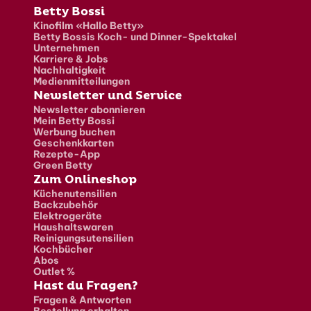
Fusszeile
Betty Bossi
Kinofilm «Hallo Betty»
Betty Bossis Koch- und Dinner-Spektakel
Unternehmen
Karriere & Jobs
Nachhaltigkeit
Medienmitteilungen
Newsletter und Service
Newsletter abonnieren
Mein Betty Bossi
Werbung buchen
Geschenkkarten
Rezepte-App
Green Betty
Zum Onlineshop
Küchenutensilien
Backzubehör
Elektrogeräte
Haushaltswaren
Reinigungsutensilien
Kochbücher
Abos
Outlet %
Hast du Fragen?
Fragen & Antworten