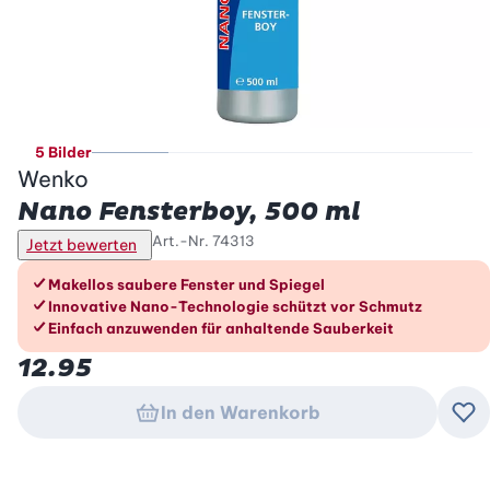
5 Bilder
Wenko
Nano Fensterboy, 500 ml
Art.-Nr.
74313
Jetzt bewerten
Die Vorteile im Überblick
Makellos saubere Fenster und Spiegel
Innovative Nano-Technologie schützt vor Schmutz
Einfach anzuwenden für anhaltende Sauberkeit
12.95
In den Warenkorb
Zu