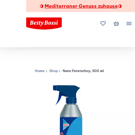
Mediterraner Genuss zuhause
🍋
🍋
Meine Favorite
Mein Wa
Me
Home
Shop
Nano Fensterboy, 500 ml
Navigationspfad