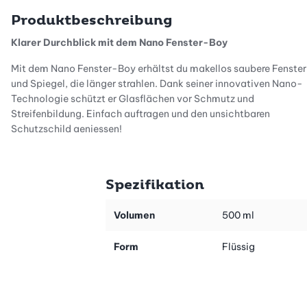
Produktbeschreibung
Klarer Durchblick mit dem Nano Fenster-Boy
Mit dem Nano Fenster-Boy erhältst du makellos saubere Fenster
und Spiegel, die länger strahlen. Dank seiner innovativen Nano-
Technologie schützt er Glasflächen vor Schmutz und
Streifenbildung. Einfach auftragen und den unsichtbaren
Schutzschild geniessen!
Einfach anzuwenden – für anhaltende Sauberkeit
Der Nano Fenster-Boy ist kinderleicht zu verwenden: Trage ihn
Spezifikation
auf gereinigte Glas- oder Spiegelflächen auf und lasse ihn
wirken. Er sorgt dafür, dass Schmutz schwerer haftet und Regen
Volumen
500 ml
abperlt – so bleiben deine Fenster länger sauber.
Form
Flüssig
Für vielseitige Glasflächen geeignet
Ob Fenster, Spiegel oder Glastüren – der Nano Fenster-Boy ist
die ideale Lösung für all deine Glasflächen. Ein Produkt für mehr