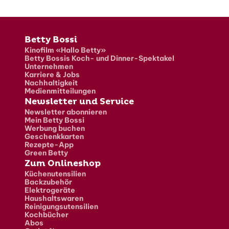
Fusszeile
Betty Bossi
Kinofilm «Hallo Betty»
Betty Bossis Koch- und Dinner-Spektakel
Unternehmen
Karriere & Jobs
Nachhaltigkeit
Medienmitteilungen
Newsletter und Service
Newsletter abonnieren
Mein Betty Bossi
Werbung buchen
Geschenkkarten
Rezepte-App
Green Betty
Zum Onlineshop
Küchenutensilien
Backzubehör
Elektrogeräte
Haushaltswaren
Reinigungsutensilien
Kochbücher
Abos