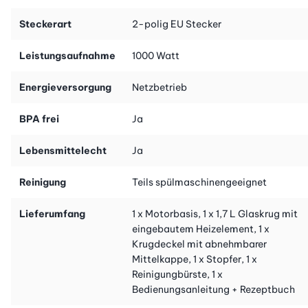
Effizienz, die dieser Küchenhelfer in deinen Alltag bringt.
Steckerart
2-polig EU Stecker
Intelligente Technik für perfekte Ergebnisse
Die benutzerfreundliche Bedienung macht den Ninja Foodi zum
Leistungsaufnahme
1000 Watt
idealen Gerät für Küchenprofis und -anfänger gleichermassen.
Mit den voreingestellten Programmen gelingt jede Zubereitung
Energieversorgung
Netzbetrieb
auf Knopfdruck, während du dich zurücklehnen und auf ein
optimales Ergebnis freuen kannst. Egal ob du einen gesunden
BPA frei
Ja
Snack oder ein festliches Dinner planst, der Ninja Mixer &
Suppenkocher wird dich nicht enttäuschen.
Lebensmittelecht
Ja
Reinigung
Teils spülmaschinengeeignet
Lieferumfang
1 x Motorbasis, 1 x 1,7 L Glaskrug mit
eingebautem Heizelement, 1 x
Krugdeckel mit abnehmbarer
Mittelkappe, 1 x Stopfer, 1 x
Reinigungbürste, 1 x
Bedienungsanleitung + Rezeptbuch