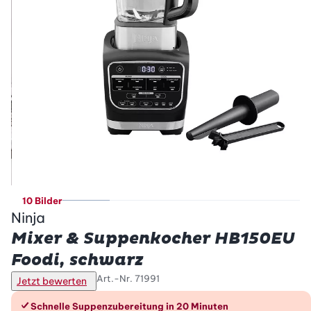
10 Bilder
Ninja
Mixer & Suppenkocher HB150EU
Foodi, schwarz
Art.-Nr.
71991
Jetzt bewerten
Die Vorteile im Überblick
Schnelle Suppenzubereitung in 20 Minuten