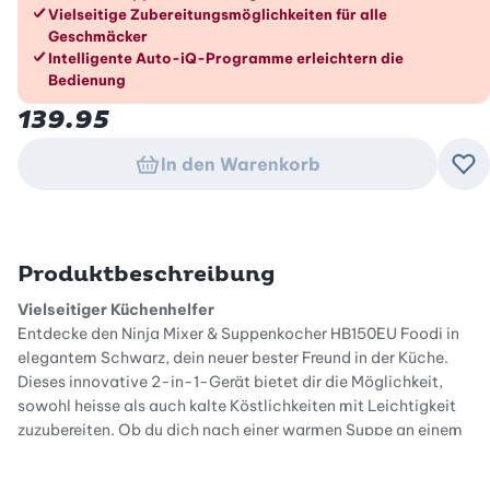
Vielseitige Zubereitungsmöglichkeiten für alle
Geschmäcker
Intelligente Auto-iQ-Programme erleichtern die
Bedienung
139.95
In den Warenkorb
Zu
Produktbeschreibung
Vielseitiger Küchenhelfer
Entdecke den Ninja Mixer & Suppenkocher HB150EU Foodi in
elegantem Schwarz, dein neuer bester Freund in der Küche.
Dieses innovative 2-in-1-Gerät bietet dir die Möglichkeit,
sowohl heisse als auch kalte Köstlichkeiten mit Leichtigkeit
zuzubereiten. Ob du dich nach einer warmen Suppe an einem
kalten Tag sehnst oder einen erfrischenden Smoothie im
Sommer geniessen möchtest, mit dem Ninja Foodi kannst du