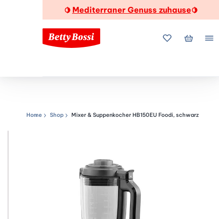
Mediterraner Genuss zuhause
🍋
🍋
Meine Favorite
Mein Wa
Me
Home
Shop
Mixer & Suppenkocher HB150EU Foodi, schwarz
Navigationspfad