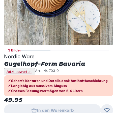
3 Bilder
Nordic Ware
Gugelhopf-Form Bavaria
Art.-Nr.
70310
Jetzt bewerten
Die Vorteile im Überblick
Scharfe Konturen und Details dank Antihaftbeschichtung
Langlebig aus massivem Aluguss
Grosses Fassungsvermögen von 2,4 Litern
49.95
In den Warenkorb