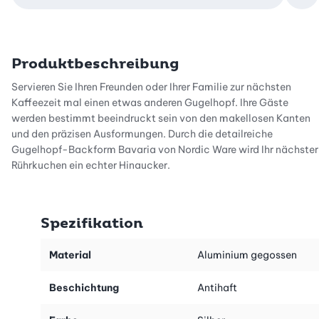
Zu
Produktbeschreibung
Servieren Sie Ihren Freunden oder Ihrer Familie zur nächsten
Kaffeezeit mal einen etwas anderen Gugelhopf. Ihre Gäste
werden bestimmt beeindruckt sein von den makellosen Kanten
und den präzisen Ausformungen. Durch die detailreiche
Gugelhopf-Backform Bavaria von Nordic Ware wird Ihr nächster
Rührkuchen ein echter Hingucker.
Dank des hohen Fassungsvermögens von 2.400 ml ist die
Backform für viele unterschiedliche Rührkuchen-Rezepte
Spezifikation
geeignet. Auch grössere Kuchen lassen sich mit dieser Backform
schnell und homogen durchbacken. Die hohe Wärmeleitfähigkeit
des hochwertigen Aluminiumgusses sorgt für einen perfekt
Material
Aluminium gegossen
gebackenen Kuchen, der schön aufgeht und eine besonders
feinporige Struktur erhält.
Beschichtung
Antihaft
Mit der Premium-Antihaftbeschichtung ist eine gleichmässige