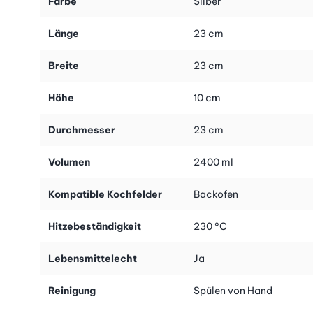
Farbe
Silber
Bräunung garantiert und auch die Konturen bleiben selbst nach
dem Backen scharf. Sobald Ihr Kuchen fertig ist, lässt sich
Länge
23 cm
dieser sehr leicht und sauber aus der Form stürzen. Die
anschliessende Reinigung der Backform erledigt sich ebenso
Breite
23 cm
schnell. Einfach mit einem weichen Lappen und etwas
Spülmittel durchwischen, und schon sind Sie fertig.
Höhe
10 cm
Die Bavaria Gugelhopf-Backform verwandelt jeden Kuchen in
ein ansprechendes Unikat. Sie werden erstaunt sein, wie sich
Durchmesser
23 cm
selbst kleinste Ausformungen sauber auf dem fertigen Kuchen
abzeichnen. Mit dieser einzigartigen Backform von Nordic Ware
Volumen
2400 ml
wird Backen zu einem Genuss für Augen und Gaumen!
Kompatible Kochfelder
Backofen
Hitzebeständigkeit
230 °C
Lebensmittelecht
Ja
Reinigung
Spülen von Hand