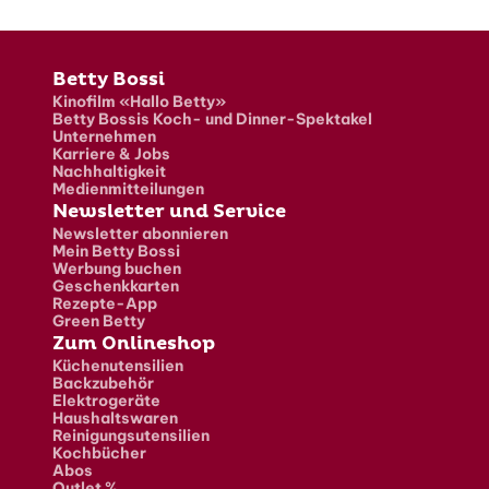
Fusszeile
Betty Bossi
Kinofilm «Hallo Betty»
Betty Bossis Koch- und Dinner-Spektakel
Unternehmen
Karriere & Jobs
Nachhaltigkeit
Medienmitteilungen
Newsletter und Service
Newsletter abonnieren
Mein Betty Bossi
Werbung buchen
Geschenkkarten
Rezepte-App
Green Betty
Zum Onlineshop
Küchenutensilien
Backzubehör
Elektrogeräte
Haushaltswaren
Reinigungsutensilien
Kochbücher
Abos
Outlet %