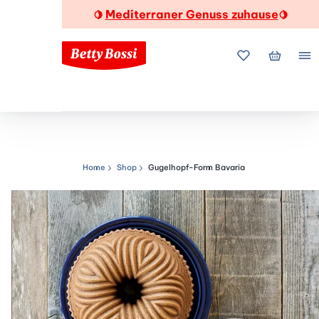
Mediterraner Genuss zuhause
🍋
🍋
Meine Favorite
Mein Wa
Me
Home
Shop
Gugelhopf-Form Bavaria
Navigationspfad