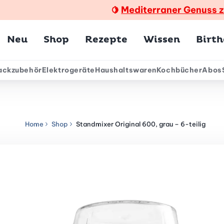
Mediterraner Genuss 
🍋
Hauptmenü
Neu
Shop
Rezepte
Wissen
Birt
ackzubehör
Elektrogeräte
Haushaltswaren
Kochbücher
Abos
ärmenü
Home
Shop
Standmixer Original 600, grau – 6-teilig