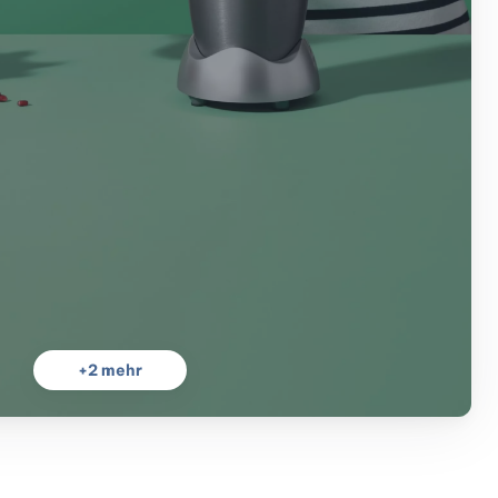
+
2
mehr