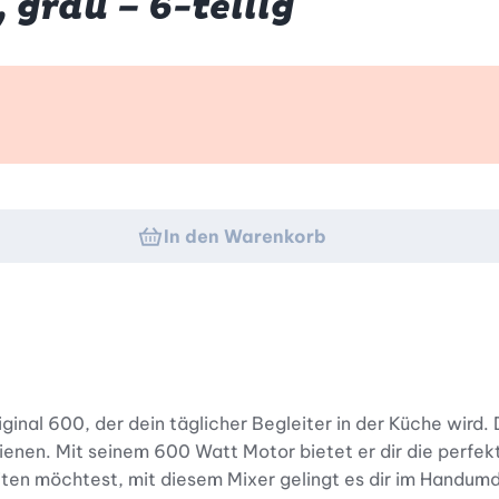
 grau – 6-teilig
k
In den Warenkorb
riginal 600, der dein täglicher Begleiter in der Küche wird
ienen. Mit seinem 600 Watt Motor bietet er dir die perfek
ten möchtest, mit diesem Mixer gelingt es dir im Handum