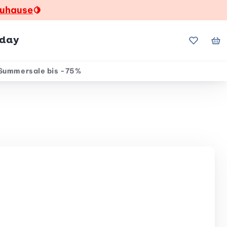
zuhause
🍋
hday
Meine Fa
Me
Summersale bis -75%