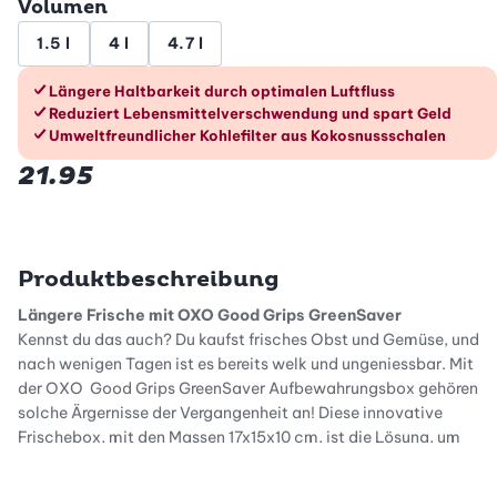
Volumen
1.5 l
4 l
4.7 l
Die Vorteile im Überblick
Längere Haltbarkeit durch optimalen Luftfluss
Reduziert Lebensmittelverschwendung und spart Geld
Umweltfreundlicher Kohlefilter aus Kokosnussschalen
21.95
Produktbeschreibung
Längere Frische mit OXO Good Grips GreenSaver
Kennst du das auch? Du kaufst frisches Obst und Gemüse, und
nach wenigen Tagen ist es bereits welk und ungeniessbar. Mit
der OXO Good Grips GreenSaver Aufbewahrungsbox gehören
solche Ärgernisse der Vergangenheit an! Diese innovative
Frischebox, mit den Massen 17x15x10 cm, ist die Lösung, um
deine Lebensmittel länger frisch und genussvoll zu halten. Dank
der fortschrittlichen Technologie von OXO sparst du nicht nur