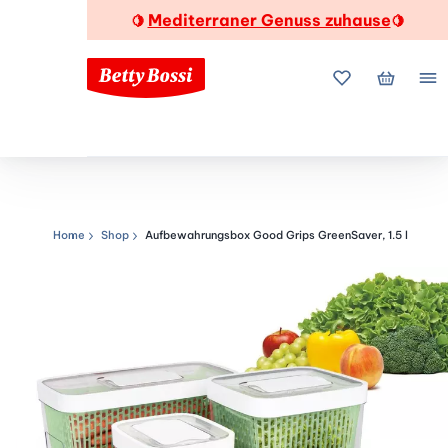
Mediterraner Genuss zuhause
🍋
🍋
Meine Favorite
Mein Wa
Me
Home
Shop
Aufbewahrungsbox Good Grips GreenSaver, 1.5 l
Navigationspfad