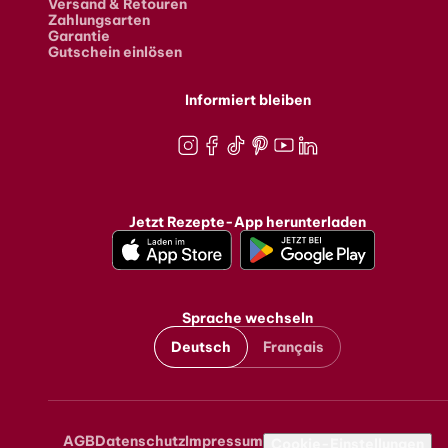
Versand & Retouren
Zahlungsarten
Garantie
Gutschein einlösen
Informiert bleiben
Instagram
Facebook
TikTok
Pinterest
Youtube
LinkedIn
Jetzt Rezepte-App herunterladen
Sprache wechseln
Deutsch
Français
AGB
Datenschutz
Impressum
Metanavigation
Cookie-Einstellungen