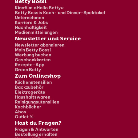
Fusszeile
Betty Bossi
Kinofilm «Hallo Betty»
Betty Bossis Koch- und Dinner-Spektakel
Unternehmen
Karriere & Jobs
Nachhaltigkeit
Medienmitteilungen
Newsletter und Service
Newsletter abonnieren
Mein Betty Bossi
Werbung buchen
Geschenkkarten
Rezepte-App
Green Betty
Zum Onlineshop
Küchenutensilien
Backzubehör
Elektrogeräte
Haushaltswaren
Reinigungsutensilien
Kochbücher
Abos
Outlet %
Hast du Fragen?
Fragen & Antworten
Bestellung erhalten