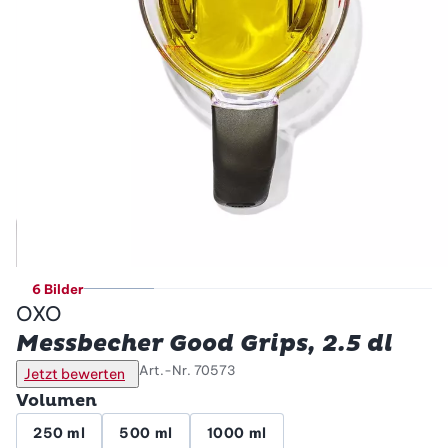
6 Bilder
OXO
Messbecher Good Grips, 2.5 dl
Art.-Nr.
70573
Jetzt bewerten
Volumen
250 ml
500 ml
1000 ml