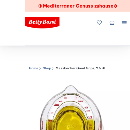
Mediterraner Genuss zuhause
🍋
🍋
Meine Favorite
Mein Wa
Me
Home
Shop
Messbecher Good Grips, 2.5 dl
Navigationspfad