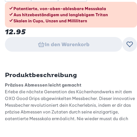
Die Vorteile im Überblick
Patentierte, von-oben-ablesbare Messskala
Aus hitzebeständigem und langlebigem Tritan
Skalen in Cups, Unzen und Millilitern
12.95
In den Warenkorb
Zu
Produktbeschreibung
Präzises Abmessen leicht gemacht
Erlebe die nächste Generation des Küchenhandwerks mit dem
OXO Good Grips abgewinkelten Messbecher. Dieser innovative
Messbecher revolutioniert dein Kocherlebnis, indem er dir das
präzise Abmessen von Zutaten durch seine einzigartige,
patentierte Messskala ermöglicht. Nie wieder musst du dich
bücken oder den Messbecher auf Augenhöhe halten, um die
Skala abzulesen. Einfach von oben schauen und direkt ablesen.