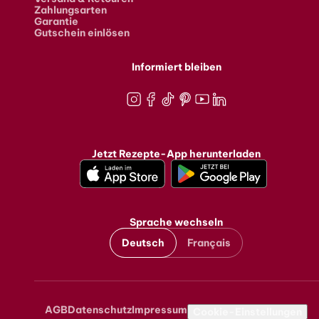
Zahlungsarten
Garantie
Gutschein einlösen
Informiert bleiben
Instagram
Facebook
TikTok
Pinterest
Youtube
LinkedIn
Jetzt Rezepte-App herunterladen
Sprache wechseln
Deutsch
Français
AGB
Datenschutz
Impressum
Metanavigation
Cookie-Einstellungen