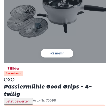
+
2
mehr
7 Bilder
Ausverkauft
OXO
Passiermühle Good Grips - 4-
teilig
Art.-Nr.
70598
Jetzt bewerten