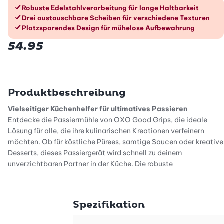
Die Vorteile im Überblick
Robuste Edelstahlverarbeitung für lange Haltbarkeit
Drei austauschbare Scheiben für verschiedene Texturen
Platzsparendes Design für mühelose Aufbewahrung
54.95
Produktbeschreibung
Vielseitiger Küchenhelfer für ultimatives Passieren
Entdecke die Passiermühle von OXO Good Grips, die ideale
Lösung für alle, die ihre kulinarischen Kreationen verfeinern
möchten. Ob für köstliche Pürees, samtige Saucen oder kreative
Desserts, dieses Passiergerät wird schnell zu deinem
unverzichtbaren Partner in der Küche. Die robuste
Kartoffelpresse aus Edelstahl sorgt dafür, dass du sowohl heisse
als auch kalte Speisen mühelos zubereiten kannst, ohne dass die
Schüssel fleckig wird. Somit bleibt dein Werkzeug stets in
Spezifikation
einwandfreiem Zustand und bereit für den nächsten Einsatz.