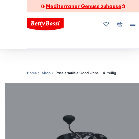
Mediterraner Genuss zuhause
🍋
🍋
Meine Favorite
Mein Wa
Me
Home
Shop
Passiermühle Good Grips - 4-teilig
Navigationspfad