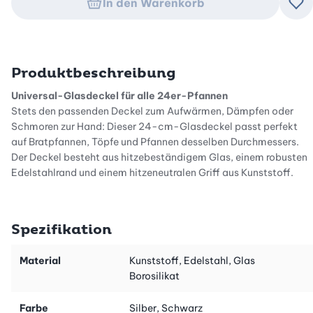
In den Warenkorb
Zu
Produktbeschreibung
Universal-Glasdeckel für alle 24er-Pfannen
Stets den passenden Deckel zum Aufwärmen, Dämpfen oder
Schmoren zur Hand: Dieser 24-cm-Glasdeckel passt perfekt
auf Bratpfannen, Töpfe und Pfannen desselben Durchmessers.
Der Deckel besteht aus hitzebeständigem Glas, einem robusten
Edelstahlrand und einem hitzeneutralen Griff aus Kunststoff.
Transparent dank Glas
Durch seine ausgezeichnete Passform wird ein Entweichen der
Spezifikation
Wärme verhindert, was Energie spart und die Kochzeit
verringert. Der grosse Vorteil dieses Glasdeckels besteht darin,
dass du trotz geschlossener Pfanne jederzeit Einblick in die
Material
Kunststoff, Edelstahl, Glas
Pfanne und den Inhalt unter Kontrolle hast. Dieser Deckel besitzt
Borosilikat
zusätzlich ein kleines Loch, damit er beim Kochen nicht zu
klappern beginnt und der Wasserdampf keinen zu grossen Druck
Farbe
Silber, Schwarz