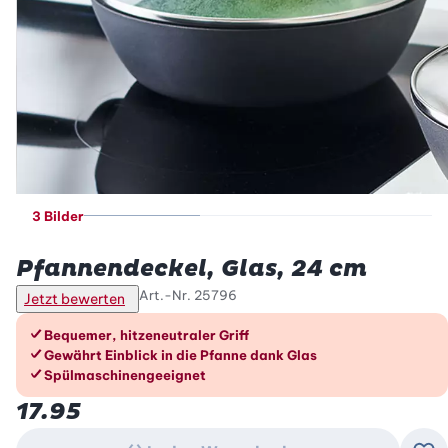
3 Bilder
Betty Bossi
Pfannendeckel, Glas, 24 cm
Art.-Nr.
25796
Jetzt bewerten
Die Vorteile im Überblick
Bequemer, hitzeneutraler Griff
Gewährt Einblick in die Pfanne dank Glas
Spülmaschinengeeignet
17.95