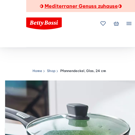
Mediterraner Genuss zuhause
🍋
🍋
Meine Favorite
Mein Wa
Me
Home
Shop
Pfannendeckel, Glas, 24 cm
Navigationspfad