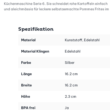
Küchenmaschine Serie 6. Sie schneidet rohe Kartoffeln einfach
und gleichmässig für leckere selbstgemachte Pommes Frites im
Handumdrehen.
Spezifikation
Perfekte Ergebnisse mit hochwertigem Edelstahl
Material
Kunststoff, Edelstahl
Die Pommes-Scheibe besteht aus langlebigem Edelstahl, der
nicht nur hochwertig ist, sondern auch lebensmittelecht und
Material Klingen
Edelstahl
geschmacksneutral. Dank dieser Qualität kannst du dauerhaft
präzise Ergebnisse erwarten.
Farbe
Silber
Länge
16.2 cm
Passgenaue Kompatibilität mit dem Bosch
Durchlaufschnitzler
Breite
16.2 cm
Die Pommes frites Raffel ist perfekt auf den Bosch
Höhe
2.3 cm
Durchlaufschnitzler abgestimmt, um ein reibungsloses und
effizientes Arbeiten zu gewährleisten.
BPA frei
Ja