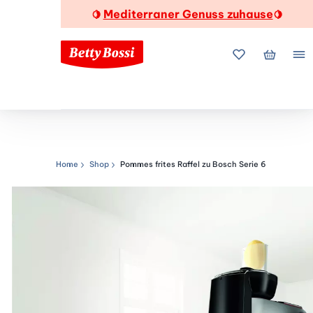
Mediterraner Genuss zuhause
🍋
🍋
Meine Favorite
Mein Wa
Me
Home
Shop
Pommes frites Raffel zu Bosch Serie 6
Navigationspfad