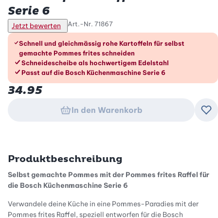
Serie 6
Art.-Nr.
71867
Jetzt bewerten
Die Vorteile im Überblick
Schnell und gleichmässig rohe Kartoffeln für selbst
gemachte Pommes frites schneiden
Schneidescheibe als hochwertigem Edelstahl
Passt auf die Bosch Küchenmaschine Serie 6
34.95
In den Warenkorb
Zu
Produktbeschreibung
Selbst gemachte Pommes mit der Pommes frites Raffel für
die Bosch Küchenmaschine Serie 6
Verwandele deine Küche in eine Pommes-Paradies mit der
Pommes frites Raffel, speziell entworfen für die Bosch