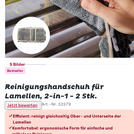
5 Bilder
Bestseller
Betty Bossi
Reinigungshandschuh für
Lamellen, 2-in-1 - 2 Stk.
Art.-Nr.
32379
Jetzt bewerten
Die Vorteile im Überblick
Effizient: reinigt gleichzeitig Ober- und Unterseite der
Lamellen
Komfortabel: ergonomische Form für einfache und