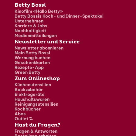
Fusszeile
Betty Bossi
Kinofilm «Hallo Betty»
Betty Bossis Koch- und Dinner-Spektakel
Unternehmen
Karriere & Jobs
Nachhaltigkeit
Medienmitteilungen
Newsletter und Service
Newsletter abonnieren
Mein Betty Bossi
Werbung buchen
Geschenkkarten
Rezepte-App
Green Betty
Zum Onlineshop
Küchenutensilien
Backzubehör
Elektrogeräte
Haushaltswaren
Reinigungsutensilien
Kochbücher
Abos
Outlet %
Hast du Fragen?
Fragen & Antworten