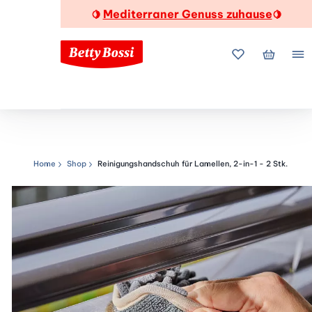
Mediterraner Genuss zuhause
🍋
🍋
Meine Favorite
Mein Wa
Me
Home
Shop
Reinigungshandschuh für Lamellen, 2-in-1 - 2 Stk.
Navigationspfad