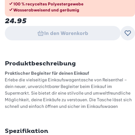
100 % recyceltes Polyestergewebe
Wasserabweisend und geräumig
24.95
In den Warenkorb
Zu
Produktbeschreibung
Praktischer Begleiter für deinen Einkauf
Erlebe die vielseitige Einkaufswagentasche von Reisenthel –
dein neuer, unverzichtbarer Begleiter beim Einkauf im
Supermarkt. Sie bietet dir eine stilvolle und umweltfreundliche
Möglichkeit, deine Einkäufe zu verstauen. Die Tasche lässt sich
schnell und einfach öffnen und sicher im Einkaufswagen
befestigen. So kannst du auf zusätzliche Plastiktüten verzichten
und deine Waren mühelos an der Kasse verstauen.
Spezifikation
Stilvoll und elegant: Die Farbe der Wahl