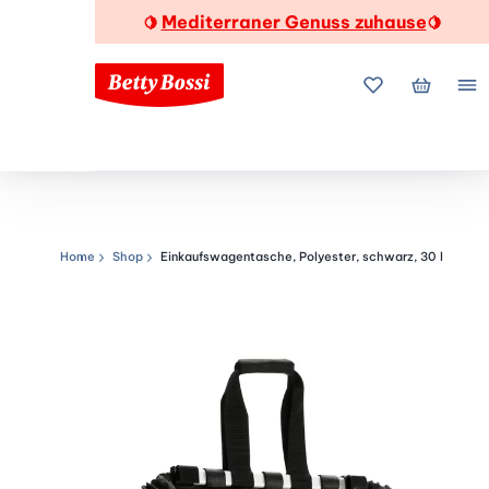
Mediterraner Genuss zuhause
🍋
🍋
Meine Favorite
Mein Wa
Me
Home
Shop
Einkaufswagentasche, Polyester, schwarz, 30 l
Navigationspfad