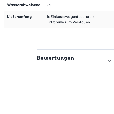
dich auch dabei, einen Beitrag zum Schutz unserer Umwelt zu
Wasserabweisend
Ja
leisten. Investiere in Qualität und Stil und mache deinen Einkauf
zu einem positiven Erlebnis!
Lieferumfang
1x Einkaufswagentasche , 1x
Extrahülle zum Verstauen
Bewertungen