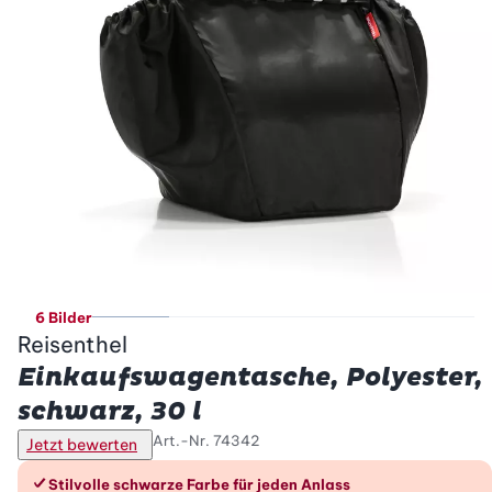
6 Bilder
Reisenthel
Einkaufswagentasche, Polyester,
schwarz, 30 l
Art.-Nr.
74342
Jetzt bewerten
Die Vorteile im Überblick
Stilvolle schwarze Farbe für jeden Anlass