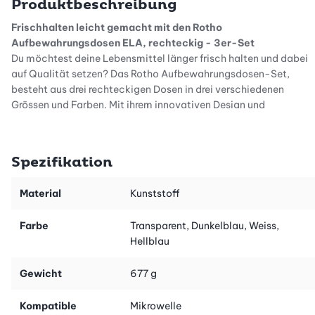
Produktbeschreibung
Frischhalten leicht gemacht mit den Rotho
Aufbewahrungsdosen ELA, rechteckig - 3er-Set
Du möchtest deine Lebensmittel länger frisch halten und dabei
auf Qualität setzen? Das Rotho Aufbewahrungsdosen-Set,
besteht aus drei rechteckigen Dosen in drei verschiedenen
Grössen und Farben. Mit ihrem innovativen Design und
hochwertigen Materialien bleiben deine Lebensmittel nicht nur
frisch, sondern werden auch appetitlich präsentiert.
Spezifikation
Innovatives Öffnungs- und Verschlusssystem
ELA verfügt über ein revolutionäres und patentiertes Öffnungs-
Material
Kunststoff
und Verschluss-System: Mit einem Klick öffnen und mit einem
zweiten dicht verschliessen. Zum Schliessen auf den Deckel
Farbe
Transparent, Dunkelblau, Weiss,
drücken und Luft raus lassen, so einfach ist deine Dose
Hellblau
auslaufsicher und Luftdicht verschlossen.
Gewicht
677 g
Perfekte Grösse für vielseitigen Einsatz
Die beiden Dosen bieten mit ihrem grosszügigen
Fassungsvermögen von 0,425, 1 und 2 Litern, die perfekte Größe
Kompatible
Mikrowelle