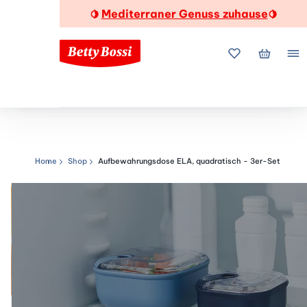
Mediterraner Genuss zuhause
🍋
🍋
Meine Favorite
Mein Wa
Me
Home
Shop
Aufbewahrungsdose ELA, quadratisch - 3er-Set
Navigationspfad