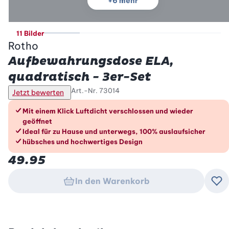
+
6
mehr
11 Bilder
Rotho
Aufbewahrungsdose ELA,
quadratisch - 3er-Set
Art.-Nr.
73014
Jetzt bewerten
Die Vorteile im Überblick
Mit einem Klick Luftdicht verschlossen und wieder
geöffnet
Ideal für zu Hause und unterwegs, 100% auslaufsicher
hübsches und hochwertiges Design
49.95
In den Warenkorb
Zu