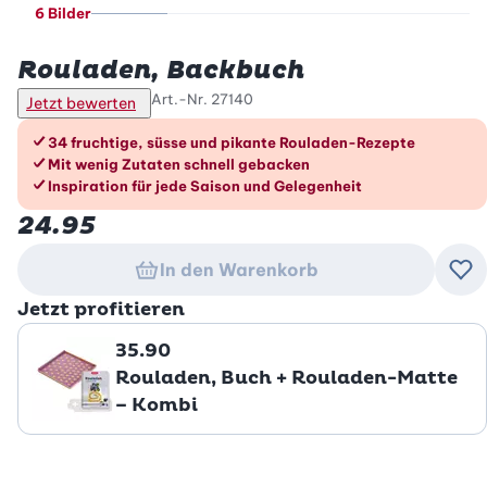
6 Bilder
Betty Bossi
Rouladen, Backbuch
Art.-Nr.
27140
Jetzt bewerten
Die Vorteile im Überblick
34 fruchtige, süsse und pikante Rouladen-Rezepte
Mit wenig Zutaten schnell gebacken
Inspiration für jede Saison und Gelegenheit
24.95
In den Warenkorb
Zu
Jetzt profitieren
35.90
Rouladen, Buch + Rouladen-Matte
– Kombi