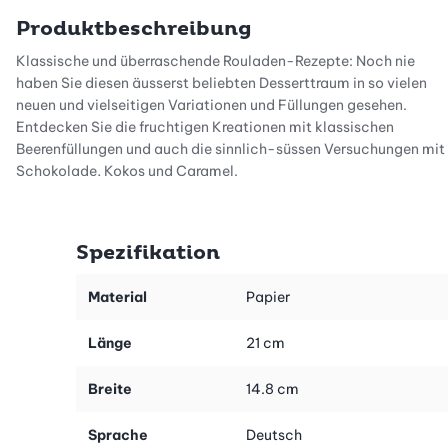
Produktbeschreibung
Klassische und überraschende Rouladen-Rezepte: Noch nie
haben Sie diesen äusserst beliebten Desserttraum in so vielen
neuen und vielseitigen Variationen und Füllungen gesehen.
Entdecken Sie die fruchtigen Kreationen mit klassischen
Beerenfüllungen und auch die sinnlich-süssen Versuchungen mit
Schokolade, Kokos und Caramel.
Für einen weiteren Überraschungseffekt sorgen die pikanten
Rezepte. Verblüffen Sie Ihre Gäste mit einem raffinierten Apéro
Spezifikation
oder einer Rouladen-Vorspeise mit Wow-Effekt.
Auf den 104 Seiten treffen Sie immer wieder auf hilfreiche
Material
Papier
Backrezepte, originelle Deko-Tipps und nützliche Tipps für ein
noch besseres Gelingen der Rouladen.
Länge
21 cm
Auch im praktischen Spar-Kombi erhältlich: Buch «Rouladen» +
Breite
14.8 cm
Rouladen-Matte «Deko» (Art.-Nr. 40208)
Sprache
Deutsch