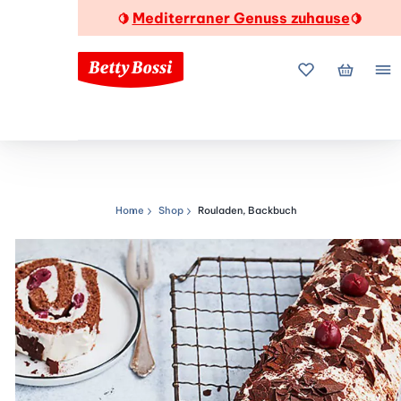
Mediterraner Genuss zuhause
🍋
🍋
Meine Favorite
Mein Wa
Me
Home
Shop
Rouladen, Backbuch
Navigationspfad