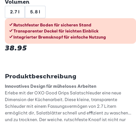
Volumen
2.7 l
5.8 l
Die Vorteile im Überblick
Rutschfester Boden für sicheren Stand
Transparenter Deckel für leichten Einblick
Integrierter Bremsknopf für einfache Nutzung
38.95
Produktbeschreibung
Innovatives Design für müheloses Arbeiten
Erlebe mit der OXO Good Grips Salatschleuder eine neue
Dimension der Küchenarbeit. Diese kleine, transparente
Schleuder mit einem Fassungsvermögen von 2.7 Litern
ermöglicht dir, Salatblätter schnell und effizient zu waschen
und zu trocknen. Der weiche, rutschfeste Knopf ist nicht nur
angenehm zu bedienen, sondern sorgt mit einem leichten Druck
für eine kraftvolle Zentrifuge. So kannst du deinen Salat im