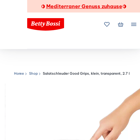
Mediterraner Genuss zuhause
🍋
🍋
Meine Favorite
Mein Wa
Me
Home
Shop
Salatschleuder Good Grips, klein, transparent, 2.7 l
Navigationspfad