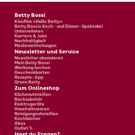
Fusszeile
Betty Bossi
Kinofilm «Hallo Betty»
Betty Bossis Koch- und Dinner-Spektakel
Unternehmen
Karriere & Jobs
Nachhaltigkeit
Medienmitteilungen
Newsletter und Service
Newsletter abonnieren
Mein Betty Bossi
Werbung buchen
Geschenkkarten
Rezepte-App
Green Betty
Zum Onlineshop
Küchenutensilien
Backzubehör
Elektrogeräte
Haushaltswaren
Reinigungsutensilien
Kochbücher
Abos
Outlet %
Hast du Fragen?