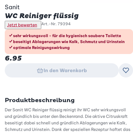
Sanit
WC Reiniger flüssig
Art.-Nr.
79394
Jetzt bewerten
Die Vorteile im Überblick
sehr wirkungsvoll - für die hygienisch saubere Toilette
beseitigt Ablagerungen wie Kalk, Schmutz und Urinstein
optimale Reinigungswirkung
6.95
In den Warenkorb
Zu
Produktbeschreibung
Der Sanit WC Reiniger flüssig reinigt ihr WC sehr wirkungsvoll
und gründlich bis unter den Beckenrand. Die aktive Citruskraft
beseitigt dabei schnell und gründlich Ablagerungen wie Kalk,
Schmutz und Urinstein. Dank der speziellen Rezeptur haftet das