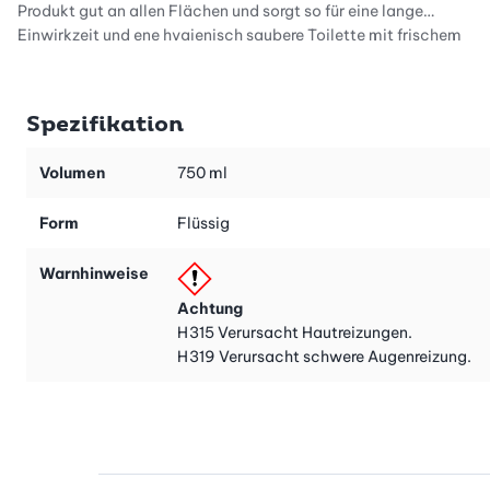
Produkt gut an allen Flächen und sorgt so für eine lange
Einwirkzeit und ene hygienisch saubere Toilette mit frischem
Zitrusduft.
Die Anwendung ist einfach: Der Sanit WC Reiniger flüssig wird
Spezifikation
mit leichtem Druck unter den Rand gespritzt. Einige Minuten
einwirken lassen, danach abspülen. Bei besonders starker
Volumen
750 ml
Verschmutzung oder zur Grundreinigung lassen Sie den Sanit
WC Reiniger flüssig über Nacht einwirken, danach nachbürsten
Form
Flüssig
und abspülen.
Warnhinweise
Maximale Pflege und optimaler Schutz – mit Pflegemiteln von
Sanit. Seit Jahrzehnten stehen diese für Sauberkeit, Hygiene und
Achtung
Werterhalt. Ganz im Sinne der Umwelt.
H315
Verursacht Hautreizungen.
H319
Verursacht schwere Augenreizung.