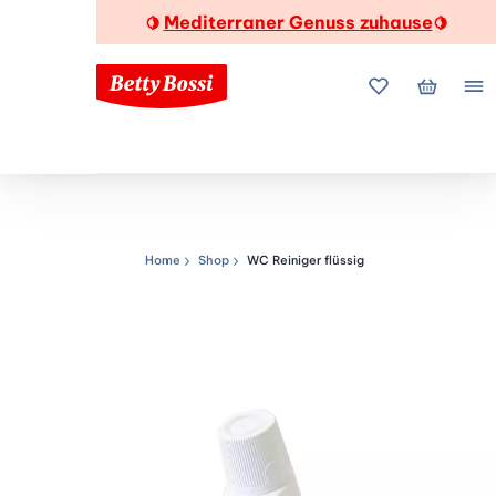
Mediterraner Genuss zuhause
🍋
🍋
Meine Favorite
Mein Wa
Me
Home
Shop
WC Reiniger flüssig
Navigationspfad