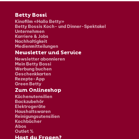
Fusszeile
Betty Bossi
Kinofilm «Hallo Betty»
Betty Bossis Koch- und Dinner-Spektakel
Unternehmen
Karriere & Jobs
Nachhaltigkeit
Medienmitteilungen
Newsletter und Service
Newsletter abonnieren
Mein Betty Bossi
Werbung buchen
Geschenkkarten
Rezepte-App
Green Betty
Zum Onlineshop
Küchenutensilien
Backzubehör
Elektrogeräte
Haushaltswaren
Reinigungsutensilien
Kochbücher
Abos
Outlet %
Hast du Fragen?