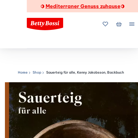
Mediterraner Genuss zuhause
🍋
🍋
Meine Favorite
Mein Wa
Me
Home
Shop
Sauerteig für alle, Kenny Jakobsson, Backbuch
Navigationspfad