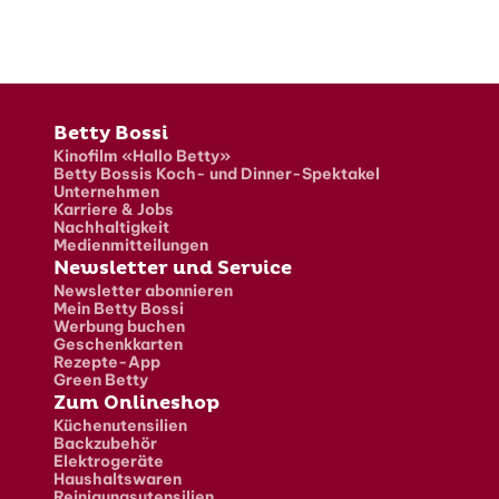
Fusszeile
Betty Bossi
Kinofilm «Hallo Betty»
Betty Bossis Koch- und Dinner-Spektakel
Unternehmen
Karriere & Jobs
Nachhaltigkeit
Medienmitteilungen
Newsletter und Service
Newsletter abonnieren
Mein Betty Bossi
Werbung buchen
Geschenkkarten
Rezepte-App
Green Betty
Zum Onlineshop
Küchenutensilien
Backzubehör
Elektrogeräte
Haushaltswaren
Reinigungsutensilien