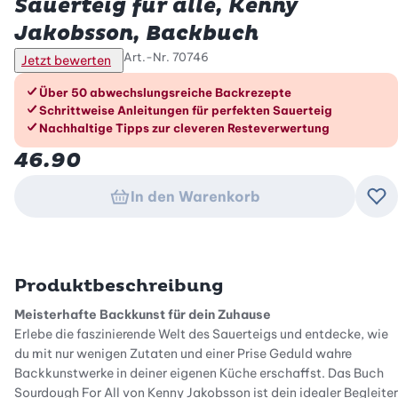
Sauerteig für alle, Kenny
Jakobsson, Backbuch
Art.-Nr.
70746
Jetzt bewerten
Die Vorteile im Überblick
Über 50 abwechslungsreiche Backrezepte
Schrittweise Anleitungen für perfekten Sauerteig
Nachhaltige Tipps zur cleveren Resteverwertung
46.90
In den Warenkorb
Zu
Produktbeschreibung
Meisterhafte Backkunst für dein Zuhause
Erlebe die faszinierende Welt des Sauerteigs und entdecke, wie
du mit nur wenigen Zutaten und einer Prise Geduld wahre
Backkunstwerke in deiner eigenen Küche erschaffst. Das Buch
Sourdough For All von Kenny Jakobsson ist dein idealer Begleiter