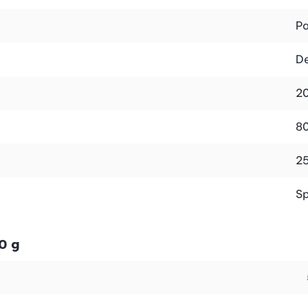
l, einfach und ideal für den Alltag geeignet. Viele davo
Die Gerichte sättigen langanhaltend, ohne Heisshunger zu
Pa
D
2
über eine darmfreundliche Ernährung wissen musst. Du lerns
8
eses Gesund-und-Schlank-Buch ist mehr als nur ein Rezept
2
Sp
0 g
ormel» und der Ballaststoff-Booster «FibreMix» im Sparp