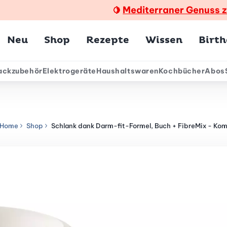
Mediterraner Genuss 
🍋
Hauptmenü
Neu
Shop
Rezepte
Wissen
Birt
ackzubehör
Elektrogeräte
Haushaltswaren
Kochbücher
Abos
ärmenü
Home
Shop
Schlank dank Darm-fit-Formel, Buch + FibreMix - Kom