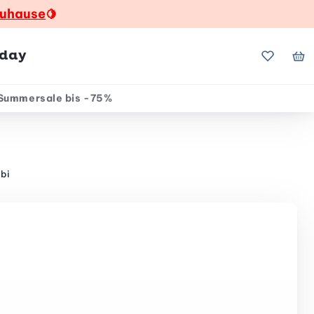
zuhause
🍋
hday
Meine Fa
Me
Summersale bis -75%
bi