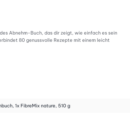
es Abnehm-Buch, das dir zeigt, wie einfach es sein
bindet 80 genussvolle Rezepte mit einem leicht
 spielt eine zentrale Rolle für dein Immunsystem. Der
icht zusammenhängt. Die Darm-fit-Formel bündelt dieses
nst.
buch, 1x FibreMix nature, 510 g