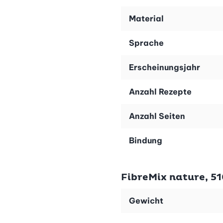
Alle 80 Rezepte im Darmgesundheit-Kochbuch sind schnel
berufstätig bist und trotzdem gesund kochen möchtest. 
Material
erreichst dein Wohlfühlgewicht ohne Verzicht.
Sprache
Erscheinungsjahr
Wissen und Genuss vereint
Im ausführlichen Ratgeberteil findest du alles, was du 
Anzahl Rezepte
welche Lebensmittel deine Darmbalance unterstützen. Di
Anzahl Seiten
wie du entspannt und nachhaltig abnehmen kannst.
Bindung
Das perfekte Team für deinen Darm
FibreMix nature, 51
Das Buch «Gesund & Schlank - schlank dank Darm-fit-F
Abnehmen von innen heraus.
Gewicht