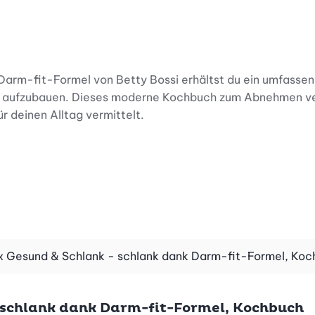
rm-fit-Formel von Betty Bossi erhältst du ein umfassend
m aufzubauen. Dieses moderne Kochbuch zum Abnehmen ver
ür deinen Alltag vermittelt.
t wird? Er beeinflusst weit mehr als nur die Verdauung und
, wie dein Darm mit deinem Wohlbefinden und deinem Gew
eine Darmgesundheit stärkst und so spielend abnehmen kan
x Gesund & Schlank - schlank dank Darm-fit-Formel, Koch
 schlank dank Darm-fit-Formel, Kochbuch