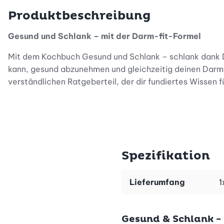
Produktbeschreibung
Gesund und Schlank – mit der Darm-fit-Formel
Mit dem Kochbuch Gesund und Schlank – schlank dank Da
kann, gesund abzunehmen und gleichzeitig deinen Dar
verständlichen Ratgeberteil, der dir fundiertes Wissen f
Warum dein Darm der Schlüssel zum Abnehmen ist
Wusstest du, dass dein Darm oft als Bauchhirn bezeichne
Spezifikation
Betty-Bossi-Abnehmratgeber erklärt dir verständlich
Wissen und zeigt dir, wie du mit einfachen Rezepten d
Lieferumfang
1
Alltagstaugliche Rezepte für nachhaltigen Erfolg
Gesund & Schlank -