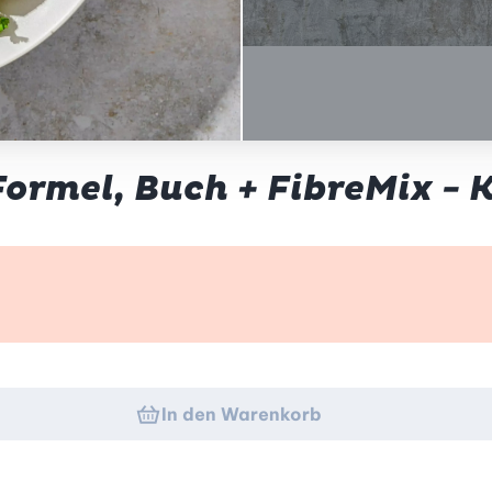
ormel, Buch + FibreMix - 
k
In den Warenkorb