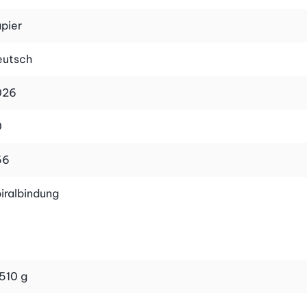
n lassen sich bequem vorbereiten – perfekt, wenn du
 erzeugen. So unterstützt du deine Darmflora und
pier
eutsch
026
t, wie du deinen Alltag darmfreundlich gestaltest und
0
buch – es ist ein praktischer Begleiter, der dir zeigt,
56
iralbindung
aket. Für eine gesunde Verdauung und nachhaltiges
510 g