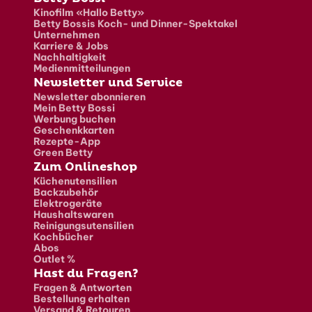
Fusszeile
Kinofilm «Hallo Betty»
Betty Bossis Koch- und Dinner-Spektakel
Unternehmen
Karriere & Jobs
Nachhaltigkeit
Medienmitteilungen
Newsletter und Service
Newsletter abonnieren
Mein Betty Bossi
Werbung buchen
Geschenkkarten
Rezepte-App
Green Betty
Zum Onlineshop
Küchenutensilien
Backzubehör
Elektrogeräte
Haushaltswaren
Reinigungsutensilien
Kochbücher
Abos
Outlet %
Hast du Fragen?
Fragen & Antworten
Bestellung erhalten
Versand & Retouren