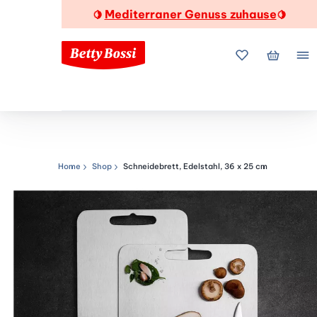
Mediterraner Genuss zuhause
🍋
🍋
Meine Favorite
Mein Wa
Me
Home
Shop
Schneidebrett, Edelstahl, 36 x 25 cm
Navigationspfad