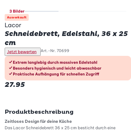
3 Bilder
Ausverkauft
Lacor
Schneidebrett, Edelstahl, 36 x 25
cm
Art.-Nr.
70699
Jetzt bewerten
Die Vorteile im Überblick
Extrem langlebig durch massiven Edelstahl
Besonders hygienisch und leicht abwaschbar
Praktische Aufhängung für schnellen Zugriff
27.95
Produktbeschreibung
Zeitloses Design für deine Küche
Das Lacor Schneidebrett 36 x 25 cm besticht durch eine