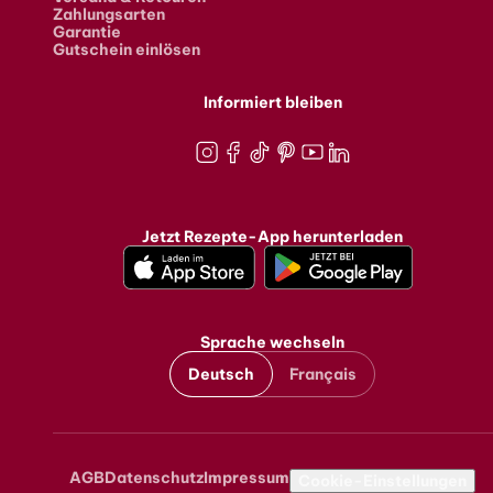
Zahlungsarten
Garantie
Gutschein einlösen
Informiert bleiben
Instagram
Facebook
TikTok
Pinterest
Youtube
LinkedIn
Jetzt Rezepte-App herunterladen
Sprache wechseln
Deutsch
Français
AGB
Datenschutz
Impressum
Metanavigation
Cookie-Einstellungen