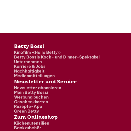
Fusszeile
Betty Bossi
Kinofilm «Hallo Betty»
Betty Bossis Koch- und Dinner-Spektakel
Unternehmen
Karriere & Jobs
Nachhaltigkeit
Medienmitteilungen
Newsletter und Service
Newsletter abonnieren
Mein Betty Bossi
Werbung buchen
Geschenkkarten
Rezepte-App
Green Betty
Zum Onlineshop
Küchenutensilien
Backzubehör