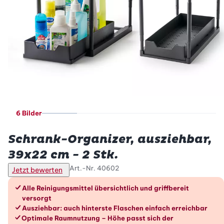
6 Bilder
Betty Bossi
Schrank-Organizer, ausziehbar,
39x22 cm - 2 Stk.
Art.-Nr.
40602
Jetzt bewerten
Die Vorteile im Überblick
Alle Reinigungsmittel übersichtlich und griffbereit
versorgt
Ausziehbar: auch hinterste Flaschen einfach erreichbar
Optimale Raumnutzung – Höhe passt sich der