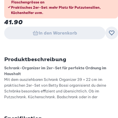
Flaschengrösse an
Praktisches 2er-Set: mehr Platz für Putzutensilien,
Küchenhelfer uvm.
41.90
In den Warenkorb
Zu
Produktbeschreibung
Schrank-Organizer im 2er-Set für perfekte Ordnung im
Haushalt
Mit dem ausziehbaren Schrank Organizer 39 × 22 cm im
praktischen 2er-Set von Betty Bossi organisierst du deine
Schränke besonders effizient und übersichtlich. Ob im
Putzschrank, Küchenschrank, Badschrank oder in der
Waschküche – dieses durchdachte Ordnungssystem sorgt
dafür, dass du deine Reinigungsmittel jederzeit griffbereit
aufbewahren kannst. Statt lose verstauter Flaschen schaffst du