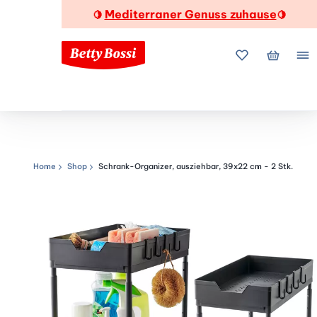
Mediterraner Genuss zuhause
🍋
🍋
Meine Favorite
Mein Wa
Me
Home
Shop
Schrank-Organizer, ausziehbar, 39x22 cm - 2 Stk.
Navigationspfad