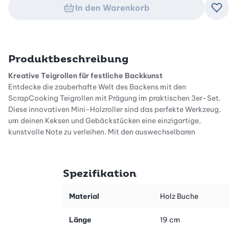
In den Warenkorb
Zu
Produktbeschreibung
Kreative Teigrollen für festliche Backkunst
Entdecke die zauberhafte Welt des Backens mit den
ScrapCooking Teigrollen mit Prägung im praktischen 3er-Set.
Diese innovativen Mini-Holzroller sind das perfekte Werkzeug,
um deinen Keksen und Gebäckstücken eine einzigartige,
kunstvolle Note zu verleihen. Mit den auswechselbaren
Prägungen bringst du Abwechslung und Kreativität in deine
Weihnachtsbäckerei und sorgst für Staunen bei Familie und
Freunden. Lass deiner Fantasie freien Lauf und erlebe
Spezifikation
unvergessliche Backmomente.
Festliche Motive für jeden Geschmack
Material
Holz Buche
Das Set enthält drei verschiedene, auswechselbare Prägungen,
die speziell für die Weihnachtszeit gestaltet wurden. Mit dem
Länge
19 cm