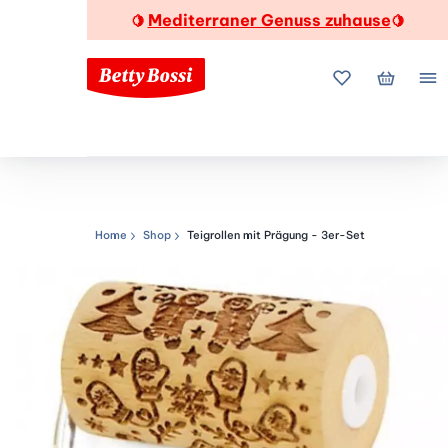
Mediterraner Genuss zuhause
🍋
🍋
Meine Favorite
Mein Wa
Me
Home
Shop
Teigrollen mit Prägung - 3er-Set
Navigationspfad