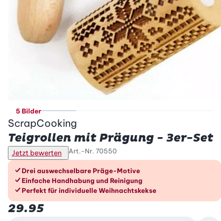
5 Bilder
ScrapCooking
Teigrollen mit Prägung - 3er-Set
Art.-Nr.
70550
Jetzt bewerten
Die Vorteile im Überblick
Drei auswechselbare Präge-Motive
Einfache Handhabung und Reinigung
Perfekt für individuelle Weihnachtskekse
29.95