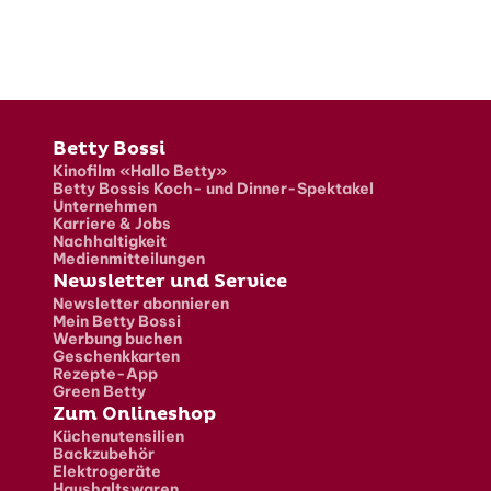
Fusszeile
Betty Bossi
Kinofilm «Hallo Betty»
Betty Bossis Koch- und Dinner-Spektakel
Unternehmen
Karriere & Jobs
Nachhaltigkeit
Medienmitteilungen
Newsletter und Service
Newsletter abonnieren
Mein Betty Bossi
Werbung buchen
Geschenkkarten
Rezepte-App
Green Betty
Zum Onlineshop
Küchenutensilien
Backzubehör
Elektrogeräte
Haushaltswaren