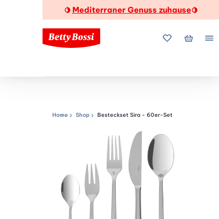
Mediterraner Genuss zuhause
🍋
🍋
Meine Favorite
Mein Wa
Me
Home
Shop
Besteckset Sira - 60er-Set
Navigationspfad