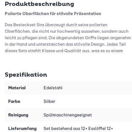
Produktbeschreibung
Polierte Oberflächen für stilvolle Präsentation
Das Besteckset Sira überzeugt durch seine polierten
Oberflächen, die nicht nur hochwertig aussehen, sondern auch
leicht zu pflegen sind. Die abgerundeten Griffe liegen angenehm
in der Hand und unterstreichen das stilvolle Design. Jedes Teil
dieses Sets strahlt Klasse und Qualität aus, was es zu einem
idealen Begleiter für deine gedeckte Tafel macht.
Für grosse Gesellschaften und alltäglichen Gebrauch
Spezifikation
Mit 60 Teilen hast du genügend Besteck, um eine grössere
Anzahl an Gästen problemlos zu bewirten. Gleichzeitig eignet
Material
Edelstahl
sich das Set auch hervorragend für den täglichen Gebrauch und
bleibt dank seiner robusten Verarbeitung und zeitlosen Optik
Farbe
Silber
lange in Topform.
Reinigung
Spülmaschinengeeignet
Lieferumfang
Set bestehend aus 12× Esslöffel 12×