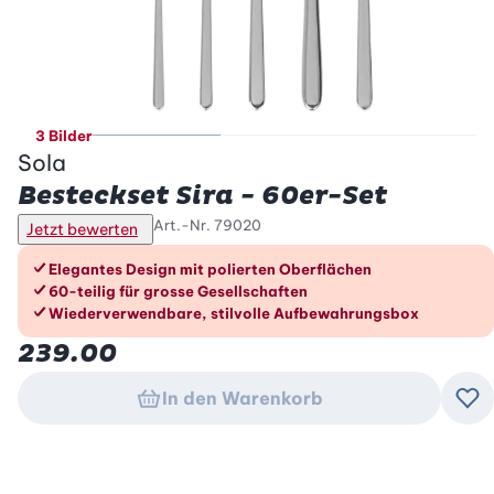
3 Bilder
Sola
Besteckset Sira - 60er-Set
Art.-Nr.
79020
Jetzt bewerten
Die Vorteile im Überblick
Elegantes Design mit polierten Oberflächen
60-teilig für grosse Gesellschaften
Wiederverwendbare, stilvolle Aufbewahrungsbox
239.00
In den Warenkorb
Zu