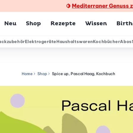
Mediterraner Genuss 
🍋
Hauptmenü
Neu
Shop
Rezepte
Wissen
Birt
ackzubehör
Elektrogeräte
Haushaltswaren
Kochbücher
Abos
ärmenü
Home
Shop
Spice up, Pascal Haag, Kochbuch