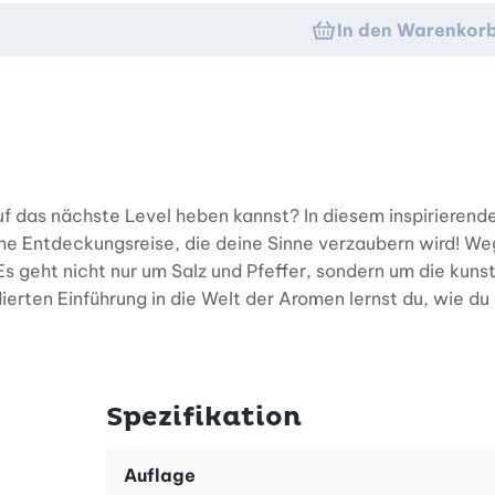
In den Warenkor
auf das nächste Level heben kannst? In diesem inspirierend
sche Entdeckungsreise, die deine Sinne verzaubern wird! W
Es geht nicht nur um Salz und Pfeffer, sondern um die kuns
erten Einführung in die Welt der Aromen lernst du, wie du
ine Sammlung von Anleitungen. Du erhältst eine umfassend
, welche Gewürzmischungen wie das exotische Dukkah oder
Spezifikation
xpertise über den Einkauf und die optimale Lagerung, damit
elst ein Gespür dafür, wie du durch Nuancen das volle Po
Auflage