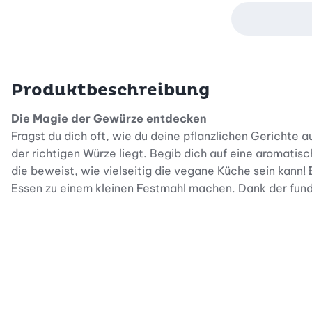
Produktbeschreibung
Die Magie der Gewürze entdecken
Fragst du dich oft, wie du deine pflanzlichen Gerichte 
der richtigen Würze liegt. Begib dich auf eine aromati
die beweist, wie vielseitig die vegane Küche sein kann! 
Essen zu einem kleinen Festmahl machen. Dank der fundi
Expertenwissen für deine Küche
Dieses hochwertige Rezeptbuch ist weit mehr als nur e
Kurkuma oder edlen Zimt besser zu verstehen. Erfahre
Lieblingszutaten harmonieren. Pascal Haag teilt seine E
Mit diesem Wissen wirst du mutiger am Herd und entwick