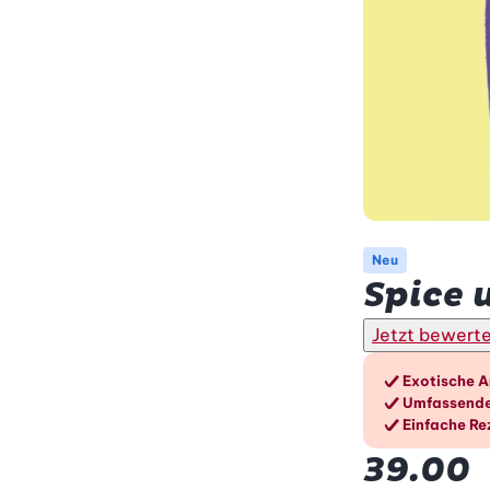
Neu
Spice 
Jetzt bewert
Die V
Exotische A
Umfassende
Einfache Re
39.00