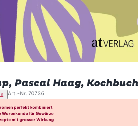
up, Pascal Haag, Kochbuc
Art.-Nr.
70736
en
orteile im Überblick
romen perfekt kombiniert
 Warenkunde für Gewürze
zepte mit grosser Wirkung