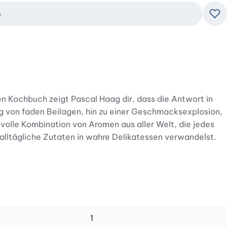
b
Zu
en Kochbuch zeigt Pascal Haag dir, dass die Antwort in
eg von faden Beilagen, hin zu einer Geschmacksexplosion,
tvolle Kombination von Aromen aus aller Welt, die jedes
 alltägliche Zutaten in wahre Delikatessen verwandelst.
e Warenkunde, die dir hilft, Gewürze wie Sumach,
 das feurige Cajun am besten mit deinen
 deine Vorratskammer stets voller frischer Düfte bleibt.
tenzial deiner Lebensmittel ausschöpfst.
1