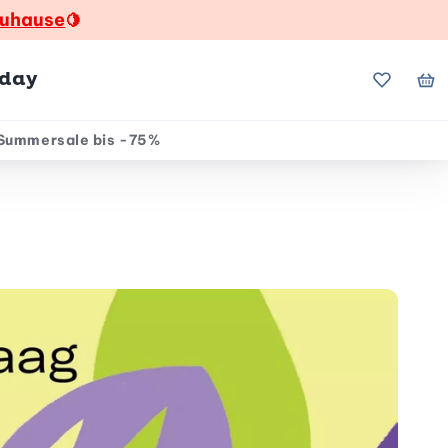
zuhause
🍋
hday
Meine Fa
Me
Summersale bis -75%