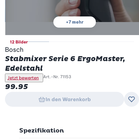
+
7
mehr
12 Bilder
Bosch
Stabmixer Serie 6 ErgoMaster,
Edelstahl
Art.-Nr.
71153
Jetzt bewerten
99.95
In den Warenkorb
Zu
Spezifikation