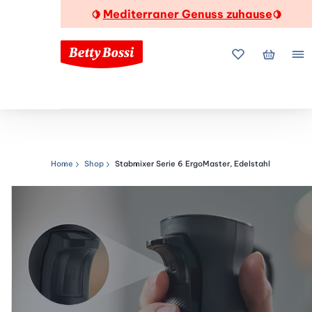
Mediterraner Genuss zuhause
🍋
🍋
Meine Favorite
Mein Wa
Me
Home
Shop
Stabmixer Serie 6 ErgoMaster, Edelstahl
Navigationspfad