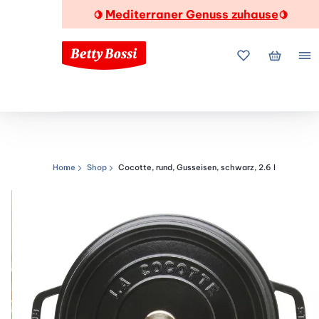
Mediterraner Genuss zuhause
🍋
🍋
Meine Favorite
Mein Wa
Me
Home
Shop
Cocotte, rund, Gusseisen, schwarz, 2.6 l
Navigationspfad