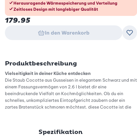
Herausragende Wärmespeicherung und Verteilung
Zeitloses Design mit langlebiger Qualität
179.95
In den Warenkorb
Zu
Produktbeschreibung
Vielseitigkeit in deiner Küche entdecken
Die Staub Cocotte aus Gusseisen in elegantem Schwarz und mit
einem Fassungsvermögen von 2.6 l bietet dir eine
beeindruckende Vielfalt an Kochmöglichkeiten. Ob du ein
schnelles, unkompliziertes Eintopfgericht zaubern oder ein
zartes Bratenstück schmoren möchtest, diese Cocotte ist die
perfekte Ergänzung für jede Küche. Auch zum Brotbacken ist
dieser Gusseisentopf ideal geeignet. Lass deiner Kreativität
freien Lauf und erlebe unzählige köstliche Mahlzeiten, die du mit
Spezifikation
diesem hochwertigen Schmortopf zubereiten kannst.