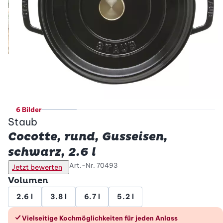
6 Bilder
Staub
Cocotte, rund, Gusseisen,
schwarz, 2.6 l
Art.-Nr.
70493
Jetzt bewerten
Volumen
2.6 l
3.8 l
6.7 l
5.2 l
Die Vorteile im Überblick
Vielseitige Kochmöglichkeiten für jeden Anlass