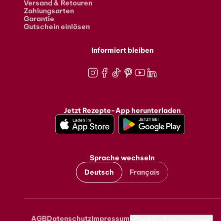
Versand & Retouren
Zahlungsarten
Garantie
Gutschein einlösen
Informiert bleiben
Instagram
Facebook
TikTok
Pinterest
Youtube
LinkedIn
Jetzt Rezepte-App herunterladen
Sprache wechseln
Deutsch
Français
AGB
Datenschutz
Impressum
Metanavigation
Cookie-Einstellungen